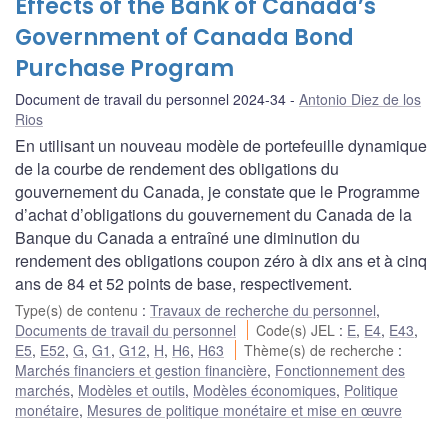
Effects of the Bank of Canada’s
Government of Canada Bond
Purchase Program
Document de travail du personnel 2024-34
Antonio Diez de los
Rios
En utilisant un nouveau modèle de portefeuille dynamique
de la courbe de rendement des obligations du
gouvernement du Canada, je constate que le Programme
d’achat d’obligations du gouvernement du Canada de la
Banque du Canada a entraîné une diminution du
rendement des obligations coupon zéro à dix ans et à cinq
ans de 84 et 52 points de base, respectivement.
Type(s) de contenu
:
Travaux de recherche du personnel
,
Documents de travail du personnel
Code(s) JEL
:
E
,
E4
,
E43
,
E5
,
E52
,
G
,
G1
,
G12
,
H
,
H6
,
H63
Thème(s) de recherche
:
Marchés financiers et gestion financière
,
Fonctionnement des
marchés
,
Modèles et outils
,
Modèles économiques
,
Politique
monétaire
,
Mesures de politique monétaire et mise en œuvre