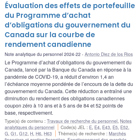
Évaluation des effets de portefeuille
du Programme d’achat
d’obligations du gouvernement du
Canada sur la courbe de
rendement canadienne
Note analytique du personnel 2024-22
Antonio Diez de los Rios
Le Programme d’achat d’obligations du gouvernement du
Canada, lancé par la Banque du Canada en réponse à la
pandémie de COVID-19, a réduit d’environ 1,4 an
l’échéance moyenne pondérée de l’encours de la dette du
gouvernement du Canada. Cette réduction a entraîné une
diminution du rendement des obligations canadiennes
coupon zéro à 10 ans et à 5 ans de 84 et 52 points de
base, respectivement.
Type(s) de contenu
:
Travaux de recherche du personnel
,
Notes
analytiques du personnel
Code(s) JEL
:
E
,
E4
,
E43
,
E5
,
E52
,
G
,
G1
,
G12
,
H
,
H6
,
H63
Thème(s) de recherche
:
Marchés
financiers et gestion financière
,
Fonctionnement des marchés
,