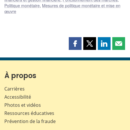
Politique monétaire
,
Mesures de politique monétaire et mise en
œuvre
Partager
Partager
Partager
Part
cette
cette
cette
cette
page
page
page
page
sur
sur
sur
par
Facebook
X
LinkedIn
courr
À propos
Carrières
Accessibilité
Photos et vidéos
Ressources éducatives
Prévention de la fraude