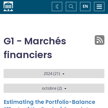
Accueil
Basculer
Togg
EN
Changez
la
navi
recherche
de
thème
G1 - Marchés
financiers
2024 (21)
octobre (2)
Estimating the Portfolio-Balance