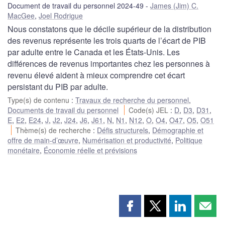
Document de travail du personnel 2024-49
James (Jim) C.
MacGee
,
Joel Rodrigue
Nous constatons que le décile supérieur de la distribution
des revenus représente les trois quarts de l’écart de PIB
par adulte entre le Canada et les États-Unis. Les
différences de revenus importantes chez les personnes à
revenu élevé aident à mieux comprendre cet écart
persistant du PIB par adulte.
Type(s) de contenu
:
Travaux de recherche du personnel
,
Documents de travail du personnel
Code(s) JEL
:
D
,
D3
,
D31
,
E
,
E2
,
E24
,
J
,
J2
,
J24
,
J6
,
J61
,
N
,
N1
,
N12
,
O
,
O4
,
O47
,
O5
,
O51
Thème(s) de recherche
:
Défis structurels
,
Démographie et
offre de main-d’œuvre
,
Numérisation et productivité
,
Politique
monétaire
,
Économie réelle et prévisions
Partager
Partager
Partager
Part
cette
cette
cette
cette