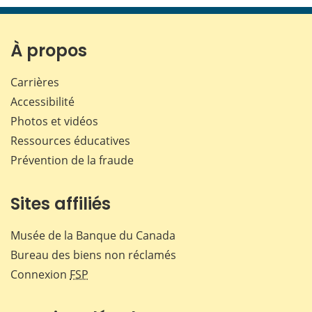
page
page
page
page
sur
sur
sur
par
Facebook
X
LinkedIn
courr
À propos
Carrières
Accessibilité
Photos et vidéos
Ressources éducatives
Prévention de la fraude
Sites affiliés
Musée de la Banque du Canada
Bureau des biens non réclamés
Connexion
FSP