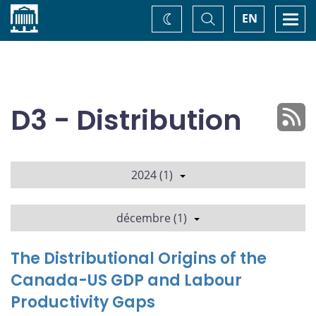
Accueil
Basculer
Togg
EN
Changez
la
navi
recherche
de
thème
D3 - Distribution
2024 (1)
décembre (1)
The Distributional Origins of the
Canada-US GDP and Labour
Productivity Gaps