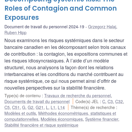
Roles of Contagion and Common
Exposures
Document de travail du personnel 2024-19
Grzegorz Halaj
,
Ruben Hipp
Nous examinons les risques systémiques dans le secteur
bancaire canadien en les décomposant selon trois canaux
de contribution : la contagion, les expositions communes et
les risques idiosyncrasiques. À l’aide d’un modèle
structurel, nous analysons la façon dont les relations
interbancaires et les conditions du marché contribuent au
risque systémique, ce qui nous permet ainsi d’offrir de
nouvelles perspectives sur la stabilité financière.
Type(s) de contenu
:
Travaux de recherche du personnel
,
Documents de travail du personnel
Code(s) JEL
:
C
,
C3
,
C32
,
C5
,
C51
,
G
,
G2
,
G21
,
L
,
L1
,
L14
Thème(s) de recherche
:
Modèles et outils
,
Méthodes économétriques, statistiques et
computationnelles
,
Modèles économiques
,
Système financier
,
Stabilité financière et risque systémique