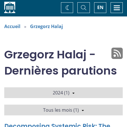
Accueil
Basculer
Togg
EN
Changez
la
navi
recherche
de
thème
Accueil
Grzegorz Halaj
Grzegorz Halaj -
Dernières parutions
2024 (1)
Tous les mois (1)
Decomposing Systemic Risk: The