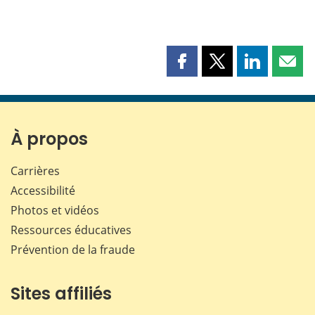
Partager
Partager
Partager
Part
cette
cette
cette
cette
page
page
page
page
sur
sur
sur
par
Facebook
X
LinkedIn
courr
À propos
Carrières
Accessibilité
Photos et vidéos
Ressources éducatives
Prévention de la fraude
Sites affiliés