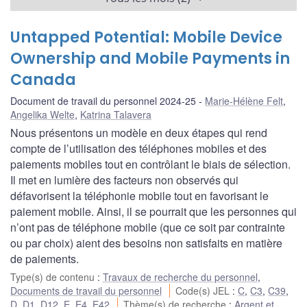
Untapped Potential: Mobile Device
Ownership and Mobile Payments in
Canada
Document de travail du personnel 2024-25
Marie-Hélène Felt
,
Angelika Welte
,
Katrina Talavera
Nous présentons un modèle en deux étapes qui rend
compte de l’utilisation des téléphones mobiles et des
paiements mobiles tout en contrôlant le biais de sélection.
Il met en lumière des facteurs non observés qui
défavorisent la téléphonie mobile tout en favorisant le
paiement mobile. Ainsi, il se pourrait que les personnes qui
n’ont pas de téléphone mobile (que ce soit par contrainte
ou par choix) aient des besoins non satisfaits en matière
de paiements.
Type(s) de contenu
:
Travaux de recherche du personnel
,
Documents de travail du personnel
Code(s) JEL
:
C
,
C3
,
C39
,
D
,
D1
,
D12
,
E
,
E4
,
E42
Thème(s) de recherche
:
Argent et