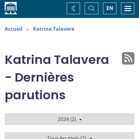
Accueil
Basculer
Togg
EN
Changez
la
navi
recherche
de
thème
Accueil
Katrina Talavera
Katrina Talavera
- Dernières
parutions
2024 (2)
Tous les mois (2)