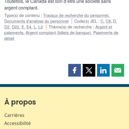
Toutefois, le Canada est loin d’être une société sans
argent comptant.
Type(s) de contenu
:
Travaux de recherche du personnel
,
Documents d'analyse du personnel
Code(s) JEL
:
C
,
C8
,
D
,
D2
,
D22
,
E
,
E4
,
L
,
L2
Thème(s) de recherche
:
Argent et
paiements
,
Argent comptant (billets de banque)
,
Paiements de
détail
Partager
Partager
Partager
Part
cette
cette
cette
cette
page
page
page
page
sur
sur
sur
par
Facebook
X
LinkedIn
courr
À propos
Carrières
Accessibilité