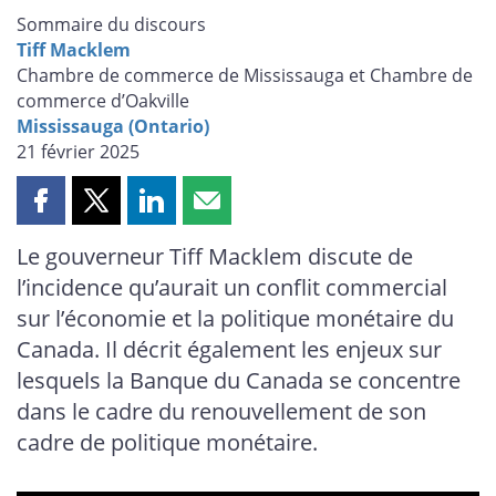
Sommaire du discours
Tiff Macklem
Chambre de commerce de Mississauga et Chambre de
commerce d’Oakville
Mississauga (Ontario)
21 février 2025
Partager
Partager
Partager
Partager
cette
cette
cette
cette
Le gouverneur Tiff Macklem discute de
page
page
page
page
l’incidence qu’aurait un conflit commercial
sur
sur
sur
par
Facebook
X
LinkedIn
courriel
sur l’économie et la politique monétaire du
Canada. Il décrit également les enjeux sur
lesquels la Banque du Canada se concentre
dans le cadre du renouvellement de son
cadre de politique monétaire.