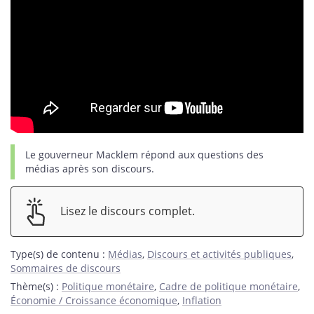
Le gouverneur Macklem répond aux questions des
médias après son discours.
Lisez le discours complet.
Type(s) de contenu
:
Médias
,
Discours et activités publiques
,
Sommaires de discours
Thème(s)
:
Politique monétaire
,
Cadre de politique monétaire
,
Économie / Croissance économique
,
Inflation