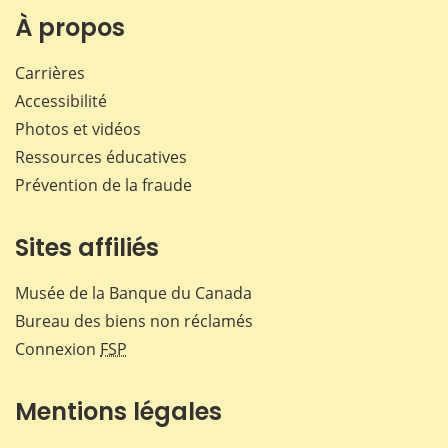
Facebook
X
LinkedIn
courr
À propos
Carrières
Accessibilité
Photos et vidéos
Ressources éducatives
Prévention de la fraude
Sites affiliés
Musée de la Banque du Canada
Bureau des biens non réclamés
Connexion
FSP
Mentions légales