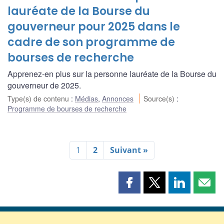
lauréate de la Bourse du
gouverneur pour 2025 dans le
cadre de son programme de
bourses de recherche
Apprenez-en plus sur la personne lauréate de la Bourse du
gouverneur de 2025.
Type(s) de contenu
:
Médias
,
Annonces
Source(s)
:
Programme de bourses de recherche
1
2
Suivant »
Partager
Partager
Partager
Part
cette
cette
cette
cette
page
page
page
page
sur
sur
sur
par