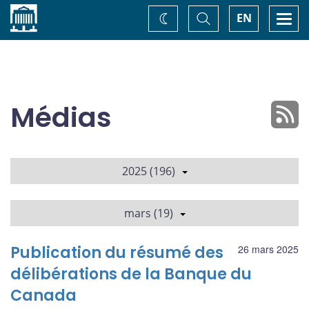
Accueil
Basculer
Togg
EN
Changez
la
navi
recherche
de
thème
Médias
2025 (196)
mars (19)
Publication du résumé des
26 mars 2025
délibérations de la Banque du
Canada