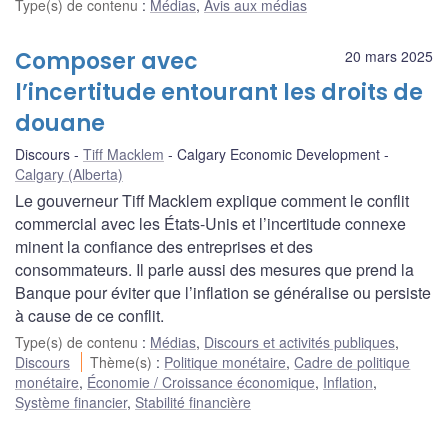
Type(s) de contenu
:
Médias
,
Avis aux médias
Composer avec
20 mars 2025
l’incertitude entourant les droits de
douane
Discours
Tiff Macklem
Calgary Economic Development
Calgary (Alberta)
Le gouverneur Tiff Macklem explique comment le conflit
commercial avec les États-Unis et l’incertitude connexe
minent la confiance des entreprises et des
consommateurs. Il parle aussi des mesures que prend la
Banque pour éviter que l’inflation se généralise ou persiste
à cause de ce conflit.
Type(s) de contenu
:
Médias
,
Discours et activités publiques
,
Discours
Thème(s)
:
Politique monétaire
,
Cadre de politique
monétaire
,
Économie / Croissance économique
,
Inflation
,
Système financier
,
Stabilité financière