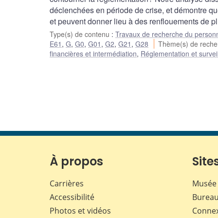
déclenchées en période de crise, et démontre que
et peuvent donner lieu à des renflouements de p
Type(s) de contenu
:
Travaux de recherche du person
E61
,
G
,
G0
,
G01
,
G2
,
G21
,
G28
Thème(s) de rech
financières et intermédiation
,
Réglementation et survei
À propos
Sites
Carrières
Musée 
Accessibilité
Bureau
Photos et vidéos
Conne