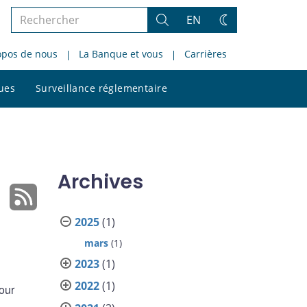
Rechercher
EN
Rechercher
Changez
dans
de
opos de nous
La Banque et vous
Carrières
le
thème
site
Rechercher
ques
Surveillance réglementaire
dans
le
site
Archives
2025
(1)
mars
(1)
2023
(1)
2022
(1)
our