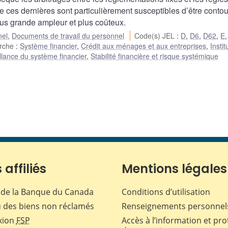
 ces dernières sont particulièrement susceptibles d’être conto
lus grande ampleur et plus coûteux.
nel
,
Documents de travail du personnel
Code(s) JEL
:
D
,
D6
,
D62
,
E
erche
:
Système financier
,
Crédit aux ménages et aux entreprises
,
Instit
llance du système financier
,
Stabilité financière et risque systémique
 affiliés
Mentions légales
de la Banque du Canada
Conditions d’utilisation
 des biens non réclamés
Renseignements personnel
xion
FSP
Accès à l’information et pro