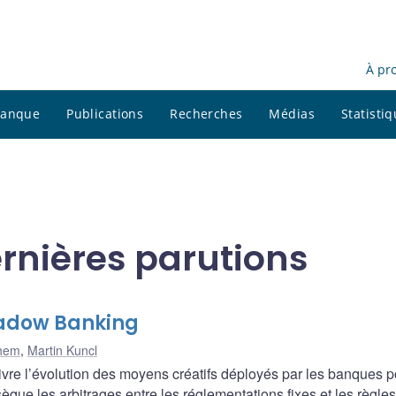
À pr
 banque
Publications
Recherches
Médias
Statisti
ernières parutions
Shadow Banking
hem
,
Martin Kuncl
ivre l’évolution des moyens créatifs déployés par les banques p
que les arbitrages entre les réglementations fixes et les règles