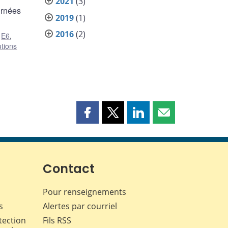
2021
(3)
urnées
2019
(1)
2016
(2)
,
E6
,
utions
Partager
Partager
Partager
Partager
cette
cette
cette
cette
page
page
page
page
sur
sur
sur
par
Facebook
X
LinkedIn
courriel
Contact
Pour renseignements
s
Alertes par courriel
tection
Fils RSS