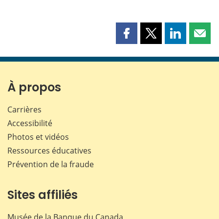
Partager
Partager
Partager
Part
cette
cette
cette
cette
page
page
page
page
sur
sur
sur
par
Facebook
X
LinkedIn
courr
À propos
Carrières
Accessibilité
Photos et vidéos
Ressources éducatives
Prévention de la fraude
Sites affiliés
Musée de la Banque du Canada