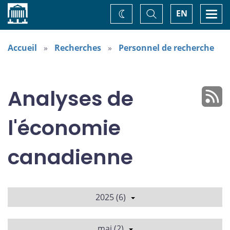
Accueil
Basculer
Togg
EN
Changez
la
navi
recherche
de
thème
Accueil
Recherches
Personnel de recherche
Analyses de
l'économie
canadienne
2025 (6)
mai (2)