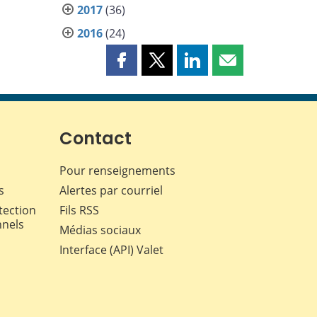
2017
(36)
2016
(24)
Partager
Partager
Partager
Partager
cette
cette
cette
cette
page
page
page
page
sur
sur
sur
par
Facebook
X
LinkedIn
courriel
Contact
Pour renseignements
s
Alertes par courriel
tection
Fils RSS
nnels
Médias sociaux
Interface (API) Valet