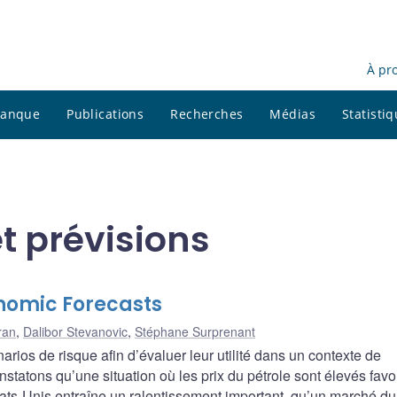
À pr
 banque
Publications
Recherches
Médias
Statisti
t prévisions
nomic Forecasts
ran
,
Dalibor Stevanovic
,
Stéphane Surprenant
ios de risque afin d’évaluer leur utilité dans un contexte de
tatons qu’une situation où les prix du pétrole sont élevés favo
ts-Unis entraîne un ralentissement important, qu’un marché du 