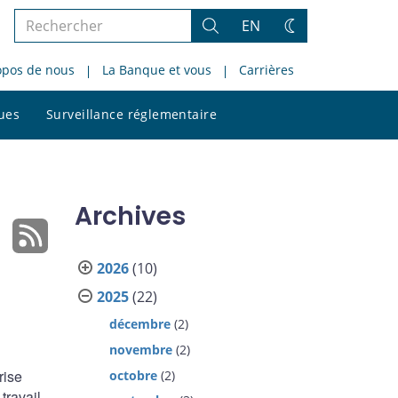
Rechercher
EN
Rechercher
Changez
dans
de
opos de nous
La Banque et vous
Carrières
le
thème
site
Rechercher
ques
Surveillance réglementaire
dans
le
site
Archives
2026
(10)
2025
(22)
décembre
(2)
novembre
(2)
rise
octobre
(2)
travail