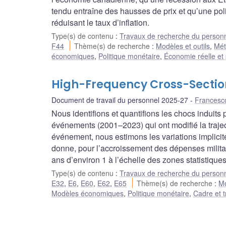
tendu entraîne des hausses de prix et qu’une poli
réduisant le taux d’inflation.
Type(s) de contenu
:
Travaux de recherche du person
F44
Thème(s) de recherche
:
Modèles et outils
,
Mét
économiques
,
Politique monétaire
,
Économie réelle et 
High-Frequency Cross-Sectiona
Document de travail du personnel 2025-27
Francesc
Nous identifions et quantifions les chocs induits
événements (2001–2023) qui ont modifié la traje
événement, nous estimons les variations implicit
donne, pour l’accroissement des dépenses militair
ans d’environ 1 à l’échelle des zones statistique
Type(s) de contenu
:
Travaux de recherche du person
E32
,
E6
,
E60
,
E62
,
E65
Thème(s) de recherche
:
Mo
Modèles économiques
,
Politique monétaire
,
Cadre et t