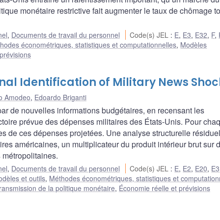
tique monétaire restrictive fait augmenter le taux de chômage t
nel
,
Documents de travail du personnel
Code(s) JEL
:
E
,
E3
,
E32
,
F
,
hodes économétriques, statistiques et computationnelles
,
Modèles
prévisions
l Identification of Military News Shoc
o Amodeo
,
Edoardo Briganti
 par de nouvelles informations budgétaires, en recensant les
ctoire prévue des dépenses militaires des États-Unis. Pour cha
es de ces dépenses projetées. Une analyse structurelle résiduel
es américaines, un multiplicateur du produit intérieur brut sur 
s métropolitaines.
nel
,
Documents de travail du personnel
Code(s) JEL
:
E
,
E2
,
E20
,
E3
dèles et outils
,
Méthodes économétriques, statistiques et computation
ransmission de la politique monétaire
,
Économie réelle et prévisions