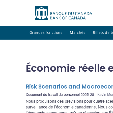
Grandes fonctions
Marchés
Billets de
Économie réelle e
Risk Scenarios and Macroeco
Document de travail du personnel 2025-28
Kevin Mo
Nous produisons des prévisions pour quatre scénar
surveillance de l’économie canadienne. Nous cons
l’économie canadienne, qu’une récession aux Éta