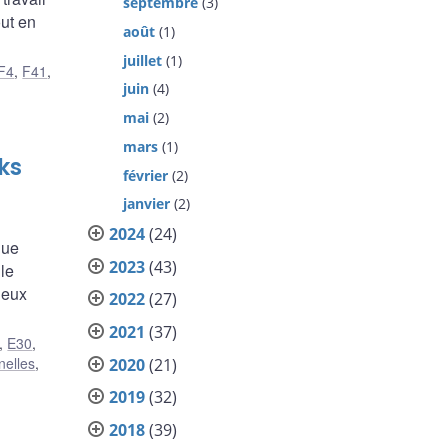
septembre
(3)
out en
août
(1)
juillet
(1)
F4
,
F41
,
juin
(4)
mai
(2)
mars
(1)
ks
février
(2)
janvier
(2)
2024
(24)
que
2023
(43)
le
deux
2022
(27)
2021
(37)
,
E30
,
nelles
,
2020
(21)
2019
(32)
2018
(39)