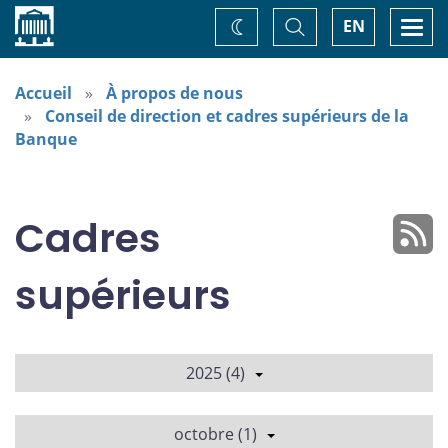
Accueil
Basculer
Togg
EN
Changez
la
navi
recherche
de
thème
Accueil
À propos de nous
Conseil de direction et cadres supérieurs de la
Banque
Cadres
supérieurs
2025 (4)
octobre (1)