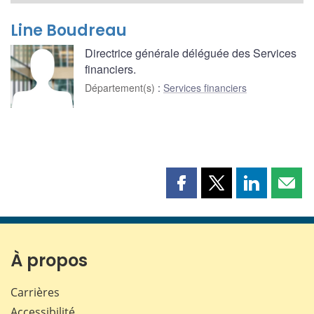
Line Boudreau
Directrice générale déléguée des Services
financiers.
Département(s)
:
Services financiers
Partager
Partager
Partager
Part
cette
cette
cette
cette
page
page
page
page
sur
sur
sur
par
Facebook
X
LinkedIn
courr
À propos
Carrières
Accessibilité