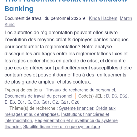
Banking
Document de travail du personnel 2025-9
Kinda Hachem
,
Martin
Kuncl
Les autorités de réglementation peuvent-elles suivre
l’évolution des moyens créatifs déployés par les banques
pour contourner la réglementation? Notre analyse
dissèque les arbitrages entre les réglementations fixes et
les règles déclenchées en période de crise, et démontre
que ces dernières sont particulièrement susceptibles d’être
contournées et peuvent donner lieu à des renflouements
de plus grande ampleur et plus coûteux.
Type(s) de contenu
:
Travaux de recherche du personnel
,
Documents de travail du personnel
Code(s) JEL
:
D
,
D6
,
D62
,
E
,
E6
,
E61
,
G
,
G0
,
G01
,
G2
,
G21
,
G28
Thème(s) de recherche
:
Système financier
,
Crédit aux
ménages et aux entreprises
,
Institutions financières et
intermédiation
,
Réglementation et surveillance du système
financier
,
Stabilité financière et risque systémique