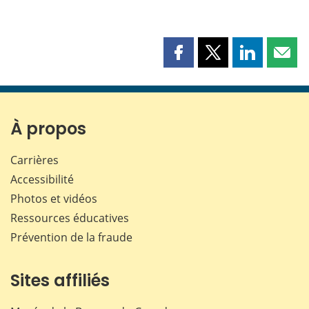
Partager
Partager
Partager
Part
cette
cette
cette
cette
page
page
page
page
sur
sur
sur
par
Facebook
X
LinkedIn
courr
À propos
Carrières
Accessibilité
Photos et vidéos
Ressources éducatives
Prévention de la fraude
Sites affiliés