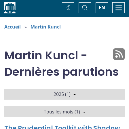
Accueil
Basculer
Togg
EN
Changez
la
navi
recherche
de
thème
Accueil
Martin Kuncl
Martin Kuncl -
Dernières parutions
2025 (1)
Tous les mois (1)
The Prudential Toolkit with Shadow