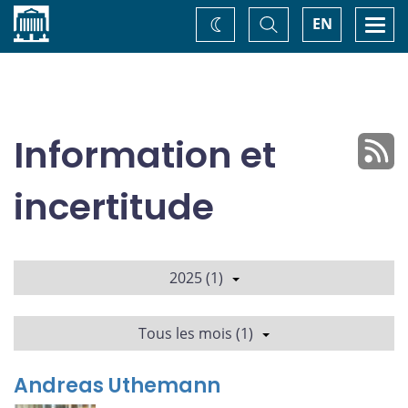
Accueil
Basculer
Togg
EN
Changez
la
navi
recherche
de
thème
Information et
incertitude
2025 (1)
Tous les mois (1)
Andreas Uthemann