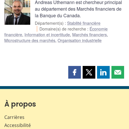
Andreas Uthemann est chercheur principal
au département des Marchés financiers de
la Banque du Canada.
Département(s)
:
Stabilité financière
Domaine(s) de recherche
:
Économie
financière
,
Information et incertitude
,
Marchés financiers
,
Microstructure des marchés
,
Organisation industrielle
Partager
Partager
Partager
Part
cette
cette
cette
cette
page
page
page
page
sur
sur
sur
par
Facebook
X
LinkedIn
courr
À propos
Carrières
Accessibilité