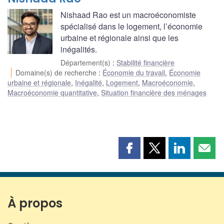
Nishaad Rao est un macroéconomiste
spécialisé dans le logement, l’économie
urbaine et régionale ainsi que les
inégalités.
Département(s)
:
Stabilité financière
Domaine(s) de recherche
:
Économie du travail
,
Économie
urbaine et régionale
,
Inégalité
,
Logement
,
Macroéconomie
,
Macroéconomie quantitative
,
Situation financière des ménages
Partager
Partager
Partager
Part
cette
cette
cette
cette
page
page
page
page
sur
sur
sur
par
Facebook
X
LinkedIn
courr
À propos