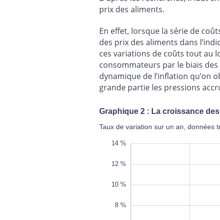
prix des aliments.
En effet, lorsque la série de coût
des prix des aliments dans l’ind
ces variations de coûts tout au 
consommateurs par le biais des p
dynamique de l’inflation qu’on ob
grande partie les pressions accr
Graphique 2 : La croissance des
Taux de variation sur un an, données tr
16 %
-6 %
-4 %
14 %
12 %
10 %
8 %