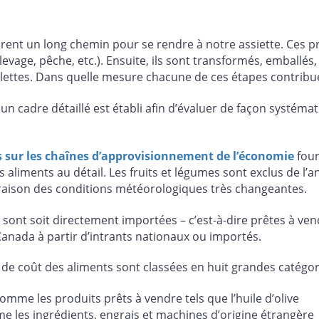
ent un long chemin pour se rendre à notre assiette. Ces pro
élevage, pêche, etc.). Ensuite, ils sont transformés, emballé
blettes. Dans quelle mesure chacune de ces étapes contribue
un cadre détaillé est établi afin d’évaluer de façon systém
s sur les chaînes d’approvisionnement de l’économie
four
es aliments au détail. Les fruits et légumes sont exclus de l’a
n raison des conditions météorologiques très changeantes.
sont soit directement importées – c’est-à-dire prêtes à ve
Canada à partir d’intrants nationaux ou importés.
de coût des aliments sont classées en huit grandes catégori
comme les produits prêts à vendre tels que l’huile d’olive
e les ingrédients, engrais et machines d’origine étrangère