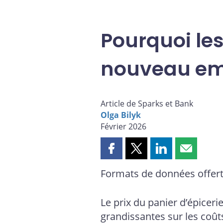
Pourquoi les
nouveau em
Article de Sparks et Bank
Olga Bilyk
Février 2026
Partager
Partager
Partager
Partager
cette
cette
cette
cette
Formats de données offert
page
page
page
page
sur
sur
sur
par
Facebook
X
LinkedIn
courriel
Le prix du panier d’épicer
grandissantes sur les coût