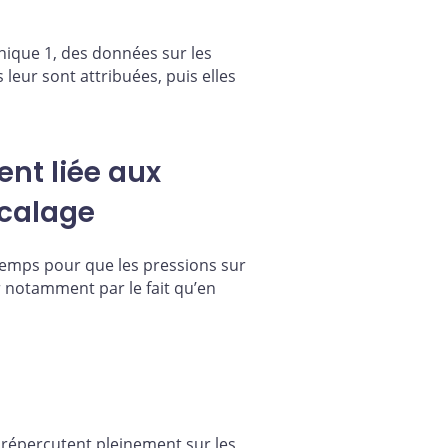
phique 1, des données sur les
leur sont attribuées, puis elles
ent liée aux
écalage
u temps pour que les pressions sur
er notamment par le fait qu’en
e répercutent pleinement sur les