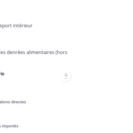
sport intérieur
 des denrées alimentaires (hors
rie
tions directes
s importés