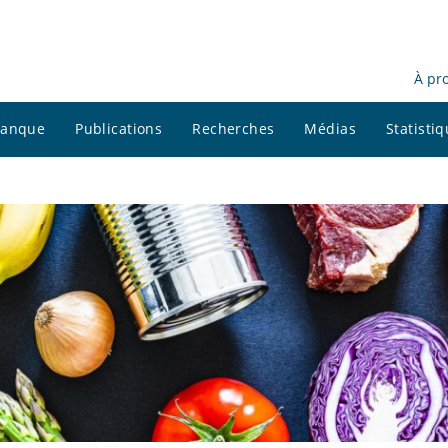
À pr
 banque
Publications
Recherches
Médias
Statisti