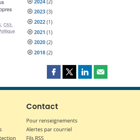
2024
(2)
us
ropres
2023
(3)
2022
(1)
5
,
C53
,
Politique
2021
(1)
2020
(2)
2018
(2)
Partager
Partager
Partager
Partager
cette
cette
cette
cette
page
page
page
page
sur
sur
sur
par
Facebook
X
LinkedIn
courriel
Contact
Pour renseignements
s
Alertes par courriel
tection
Fils RSS