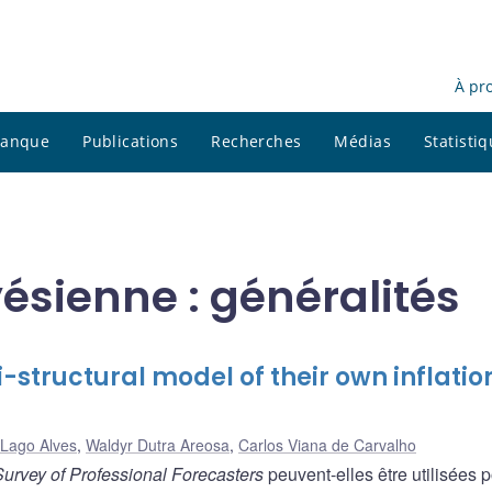
À pr
 banque
Publications
Recherches
Médias
Statisti
ésienne : généralités
-structural model of their own inflatio
 Lago Alves
,
Waldyr Dutra Areosa
,
Carlos Viana de Carvalho
Survey of Professional Forecasters
peuvent-elles être utilisées 