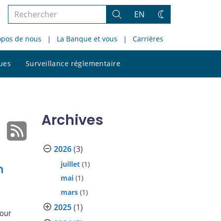
Rechercher
EN
Rechercher
Changez
dans
de
opos de nous
La Banque et vous
Carrières
le
thème
site
Rechercher
ques
Surveillance réglementaire
dans
le
site
Archives
2026
(3)
juillet
(1)
n
mai
(1)
mars
(1)
2025
(1)
pour