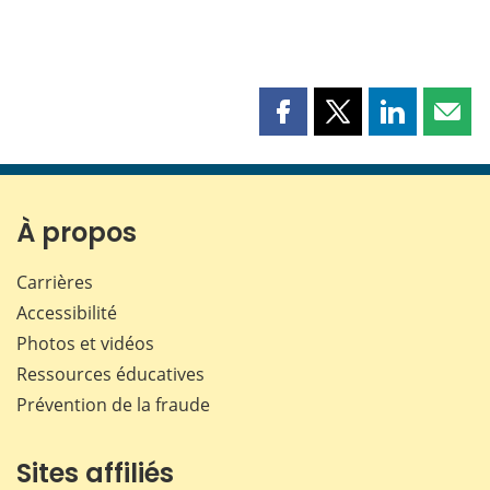
Partager
Partager
Partager
Part
cette
cette
cette
cette
page
page
page
page
sur
sur
sur
par
Facebook
X
LinkedIn
courr
À propos
Carrières
Accessibilité
Photos et vidéos
Ressources éducatives
Prévention de la fraude
Sites affiliés