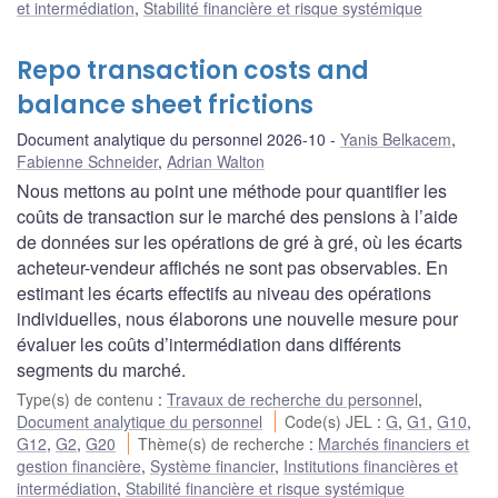
et intermédiation
,
Stabilité financière et risque systémique
Repo transaction costs and
balance sheet frictions
Document analytique du personnel 2026-10
Yanis Belkacem
,
Fabienne Schneider
,
Adrian Walton
Nous mettons au point une méthode pour quantifier les
coûts de transaction sur le marché des pensions à l’aide
de données sur les opérations de gré à gré, où les écarts
acheteur-vendeur affichés ne sont pas observables. En
estimant les écarts effectifs au niveau des opérations
individuelles, nous élaborons une nouvelle mesure pour
évaluer les coûts d’intermédiation dans différents
segments du marché.
Type(s) de contenu
:
Travaux de recherche du personnel
,
Document analytique du personnel
Code(s) JEL
:
G
,
G1
,
G10
,
G12
,
G2
,
G20
Thème(s) de recherche
:
Marchés financiers et
gestion financière
,
Système financier
,
Institutions financières et
intermédiation
,
Stabilité financière et risque systémique