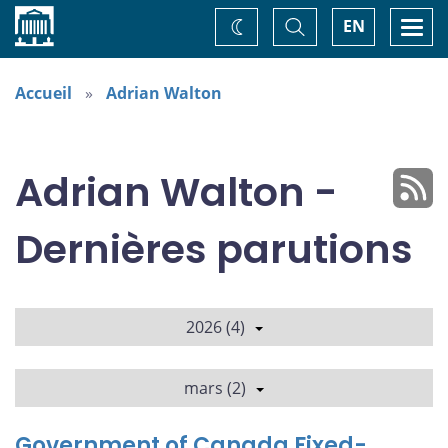
Accueil
Basculer
Togg
EN
Changez
la
navi
recherche
de
thème
Accueil
Adrian Walton
Adrian Walton -
Dernières parutions
2026 (4)
mars (2)
Government of Canada Fixed-