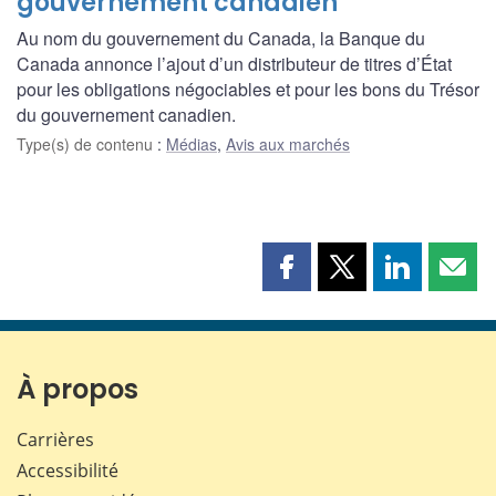
gouvernement canadien
Au nom du gouvernement du Canada, la Banque du
Canada annonce l’ajout d’un distributeur de titres d’État
pour les obligations négociables et pour les bons du Trésor
du gouvernement canadien.
Type(s) de contenu
:
Médias
,
Avis aux marchés
Partager
Partager
Partager
Part
cette
cette
cette
cette
page
page
page
page
sur
sur
sur
par
Facebook
X
LinkedIn
courr
À propos
Carrières
Accessibilité