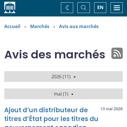
Accueil
Basculer
Togg
EN
Changez
la
navi
recherche
de
thème
Accueil
Marchés
Avis aux marchés
Avis des marchés
2026 (11)
mai (1)
Ajout d’un distributeur de
13 mai 2026
titres d’État pour les titres du