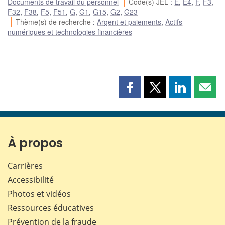
Documents de travail du personnel
Code(s) JEL
:
E
,
E4
,
F
,
F3
,
F32
,
F38
,
F5
,
F51
,
G
,
G1
,
G15
,
G2
,
G23
Thème(s) de recherche
:
Argent et paiements
,
Actifs
numériques et technologies financières
Partager
Partager
Partager
Part
cette
cette
cette
cette
page
page
page
page
sur
sur
sur
par
Facebook
X
LinkedIn
courr
À propos
Carrières
Accessibilité
Photos et vidéos
Ressources éducatives
Prévention de la fraude