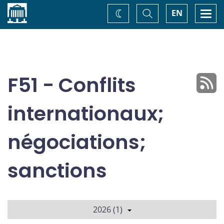
Accueil
Basculer
Togg
EN
Changez
la
navi
recherche
de
thème
F51 - Conflits
internationaux;
négociations;
sanctions
2026 (1)