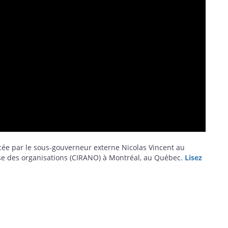
cée par le sous-gouverneur externe Nicolas Vincent au
yse des organisations (CIRANO) à Montréal, au Québec.
Lisez