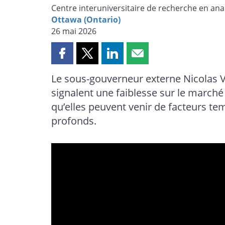
Centre interuniversitaire de recherche en an
Ottawa (Ontario)
26 mai 2026
Partager
Partager
Partager
Partager
cette
cette
cette
cette
Le sous-gouverneur externe Nicolas V
page
page
page
page
signalent une faiblesse sur le marché 
sur
sur
sur
par
Facebook
X
LinkedIn
courriel
qu’elles peuvent venir de facteurs te
profonds.