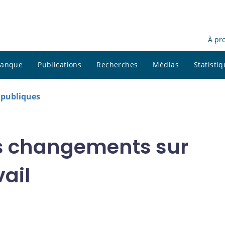
À pr
 banque
Publications
Recherches
Médias
Statisti
s publiques
es changements sur
ail