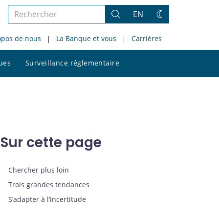
Rechercher
EN
Rechercher
Changez
dans
de
opos de nous
La Banque et vous
Carrières
le
thème
site
Rechercher
ques
Surveillance réglementaire
dans
le
site
Sur cette page
Chercher plus loin
Trois grandes tendances
S’adapter à l’incertitude