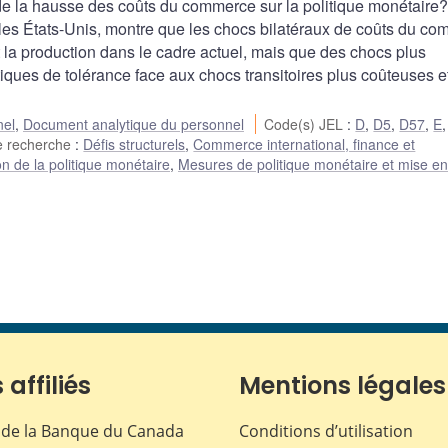
 de la hausse des coûts du commerce sur la politique monétaire
 les États-Unis, montre que les chocs bilatéraux de coûts du c
et la production dans le cadre actuel, mais que des chocs plus
itiques de tolérance face aux chocs transitoires plus coûteuses e
nel
,
Document analytique du personnel
Code(s) JEL
:
D
,
D5
,
D57
,
E
e recherche
:
Défis structurels
,
Commerce international, finance et
n de la politique monétaire
,
Mesures de politique monétaire et mise e
 affiliés
Mentions légales
de la Banque du Canada
Conditions d’utilisation