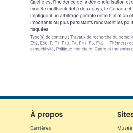
Quelle est l’incidence de la démondialisation et
modèle multisectoriel à deux pays, le Canada et
impliquent un arbitrage gérable entre l’inflation 
importants ou plus persistants rendraient les pol
risquées.
Type(s) de contenu
:
Travaux de recherche du person
E52
,
E58
,
F
,
F1
,
F13
,
F4
,
F41
,
F6
,
F62
Thème(s) d
compétitivité
,
Politique monétaire
,
Cadre et transmissio
À propos
Sites
Carrières
Musée 