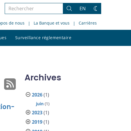
Rechercher
EN
Rechercher
Changez
dans
de
opos de nous
La Banque et vous
Carrières
le
thème
site
Rechercher
ques
Surveillance réglementaire
dans
le
site
Archives
2026
(1)
juin
(1)
tion-
2023
(1)
2019
(1)