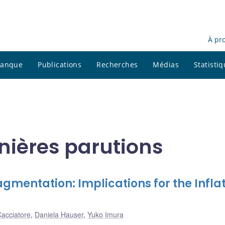
À pr
 banque
Publications
Recherches
Médias
Statisti
nières parutions
gmentation: Implications for the Infla
acciatore
,
Daniela Hauser
,
Yuko Imura