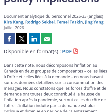
Document analytique du personnel 2026-33 (
anglais
)
Kira Kang
,
Rodrigo Sekkel
,
Temel Taskin
,
Jing Yang
Juillet 2026
Partager
Partager
Partager
Partager
cette
cette
cette
cette
Disponible en format(s) :
PDF
page
page
page
page
sur
sur
sur
par
Facebook
X
LinkedIn
courriel
Dans cette note, nous décomposons l’inflation au
Canada en deux groupes de composantes – celles liées
à l’offre et celles liées à la demande – en nous basant
sur des données détaillées sur la consommation des
ménages. Nous constatons que les forces d’offre et de
demande ont toutes deux contribué à la hausse de
l’inflation après la pandémie, surtout celles du côté de
l’offre. L’inflation induite par la demande est plus
cyclique et diminue en période de ralentissement