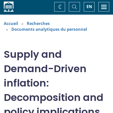
Accueil
Basculer
Togg
EN
Changez
la
navi
recherche
de
thème
Accueil
Recherches
Documents analytiques du personnel
Supply and
Demand-Driven
inflation:
Decomposition and
policy implications