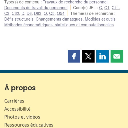
Type(s) de contenu
:
Travaux de recherche du personnel
,
Documents de travail du personnel
Code(s) JEL
:
C
,
C1
,
C11
,
C3
,
C32
,
D
,
D6
,
D63
,
Q
,
Q5
,
Q54
Thème(s) de recherche
:
Défis structurels
,
Changements climatiques
,
Modèles et outils
,
Méthodes économétriques, statistiques et computationnelles
Partager
Partager
Partager
Part
cette
cette
cette
cette
page
page
page
page
sur
sur
sur
par
Facebook
X
LinkedIn
courr
À propos
Carrières
Accessibilité
Photos et vidéos
Ressources éducatives