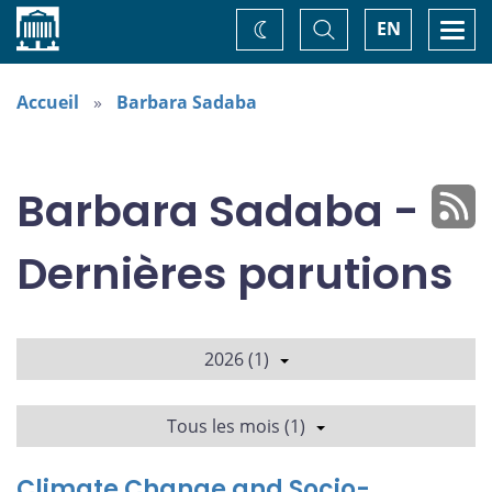
Accueil
Basculer
Togg
EN
Changez
la
navi
recherche
de
thème
Accueil
Barbara Sadaba
Barbara Sadaba -
Dernières parutions
2026 (1)
Tous les mois (1)
Climate Change and Socio-