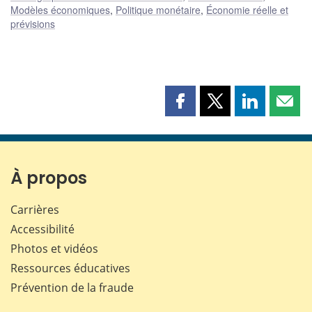
Modèles économiques
,
Politique monétaire
,
Économie réelle et
prévisions
Partager
Partager
Partager
Part
cette
cette
cette
cette
page
page
page
page
sur
sur
sur
par
Facebook
X
LinkedIn
courr
À propos
Carrières
Accessibilité
Photos et vidéos
Ressources éducatives
Prévention de la fraude