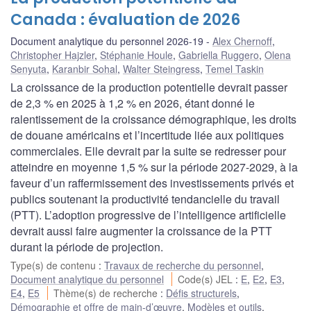
Canada : évaluation de 2026
Document analytique du personnel 2026-19
Alex Chernoff
,
Christopher Hajzler
,
Stéphanie Houle
,
Gabriella Ruggero
,
Olena
Senyuta
,
Karanbir Sohal
,
Walter Steingress
,
Temel Taskin
La croissance de la production potentielle devrait passer
de 2,3 % en 2025 à 1,2 % en 2026, étant donné le
ralentissement de la croissance démographique, les droits
de douane américains et l’incertitude liée aux politiques
commerciales. Elle devrait par la suite se redresser pour
atteindre en moyenne 1,5 % sur la période 2027-2029, à la
faveur d’un raffermissement des investissements privés et
publics soutenant la productivité tendancielle du travail
(PTT). L’adoption progressive de l’intelligence artificielle
devrait aussi faire augmenter la croissance de la PTT
durant la période de projection.
Type(s) de contenu
:
Travaux de recherche du personnel
,
Document analytique du personnel
Code(s) JEL
:
E
,
E2
,
E3
,
E4
,
E5
Thème(s) de recherche
:
Défis structurels
,
Démographie et offre de main-d’œuvre
,
Modèles et outils
,