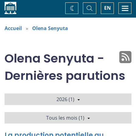
Accueil
Basculer
Togg
EN
Changez
la
navi
recherche
de
thème
Accueil
Olena Senyuta
Olena Senyuta -
Dernières parutions
2026 (1)
Tous les mois (1)
La production potentielle au