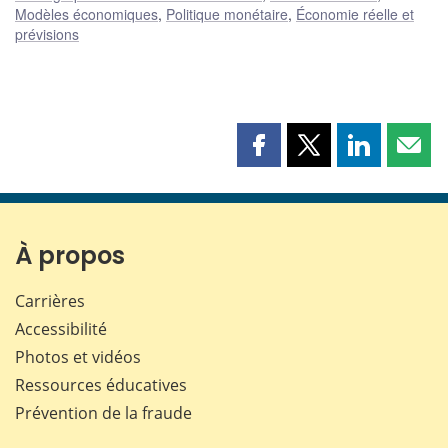
Modèles économiques
,
Politique monétaire
,
Économie réelle et
prévisions
Partager
Partager
Partager
Part
cette
cette
cette
cette
page
page
page
page
sur
sur
sur
par
Facebook
X
LinkedIn
courr
À propos
Carrières
Accessibilité
Photos et vidéos
Ressources éducatives
Prévention de la fraude