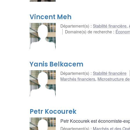
Vincent Meh
Département(s)
:
Stabilité financière
,
Domaine(s) de recherche
:
Économi
Yanis Belkacem
Département(s)
:
Stabilité financière
Marchés financiers
,
Microstructure d
Petr Kocourek
Petr Kocourek est économiste-exp
Département(s)
:
Marchés et des Opé