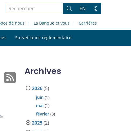
Rechercher
EN
Rechercher
Changez
dans
de
opos de nous
La Banque et vous
Carrières
le
thème
site
Rechercher
ques
Surveillance réglementaire
dans
le
site
Archives
2026
(5)
juin
(1)
mai
(1)
février
(3)
s
,
2025
(2)