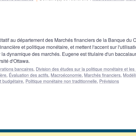
titatif au département des Marchés financiers de la Banque du 
ancière et politique monétaire, et mettent l'accent sur l'utilisat
er la dynamique des marchés. Eugene est titulaire d'un baccalau
sité d'Ottawa.
rations bancaires
,
Division des études sur la politique monétaire et les
ière
,
Évaluation des actifs
,
Macroéconomie
,
Marchés financiers
,
Modéli
t budgétaire
,
Politique monétaire non traditionnelle
,
Prévisions