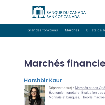
Grandes fonctions
Marchés
Billets de
Marchés financie
Harshbir Kaur
Département(s)
:
Marchés et des Opé
Économie monétaire
,
Évaluation des a
Monnaie et banques
,
Théorie macro