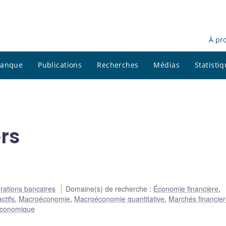
À pr
 banque
Publications
Recherches
Médias
Statisti
rs
rations bancaires
Domaine(s) de recherche
:
Économie financière
,
ctifs
,
Macroéconomie
,
Macroéconomie quantitative
,
Marchés financier
économique