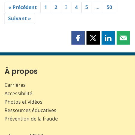
« Précédent
1
2
3
4
5
…
50
Suivant »
Partager
Partager
Partager
Part
cette
cette
cette
cette
page
page
page
page
sur
sur
sur
par
Facebook
X
LinkedIn
courr
À propos
Carrières
Accessibilité
Photos et vidéos
Ressources éducatives
Prévention de la fraude