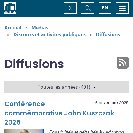
Accueil
Basculer
Togg
EN
Changez
la
navi
recherche
de
thème
Accueil
Médias
Discours et activités publiques
Diffusions
Diffusions
Toutes les années (491)
Conférence
6 novembre 2025
commémorative John Kuszczak
2025
Possibilités et défis liés à l’adoption