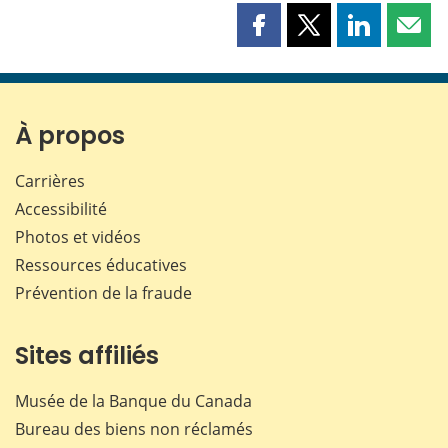
Partager
Partager
Partager
Part
cette
cette
cette
cette
page
page
page
page
sur
sur
sur
par
Facebook
X
LinkedIn
courr
À propos
Carrières
Accessibilité
Photos et vidéos
Ressources éducatives
Prévention de la fraude
Sites affiliés
Musée de la Banque du Canada
Bureau des biens non réclamés