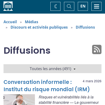
Accueil
Basculer
Togg
EN
Changez
la
navi
recherche
de
thème
Accueil
Médias
Discours et activités publiques
Diffusions
Diffusions
Toutes les années (491)
Conversation informelle :
4 mars 2026
Institut du risque mondial (IRM)
Risques et vulnérabilités liés à la
stabilité financière
— Le gouverneur