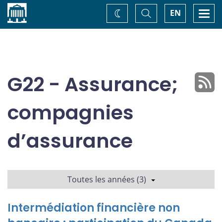
Accueil
Basculer
Togg
EN
Changez
la
navi
recherche
de
thème
G22 - Assurance;
compagnies
d’assurance
Toutes les années (3)
Intermédiation financière non