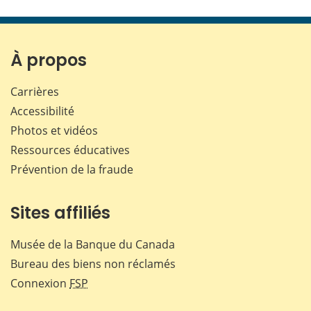
cette
cette
cette
cette
page
page
page
page
sur
sur
sur
par
Facebook
X
LinkedIn
courr
À propos
Carrières
Accessibilité
Photos et vidéos
Ressources éducatives
Prévention de la fraude
Sites affiliés
Musée de la Banque du Canada
Bureau des biens non réclamés
Connexion
FSP