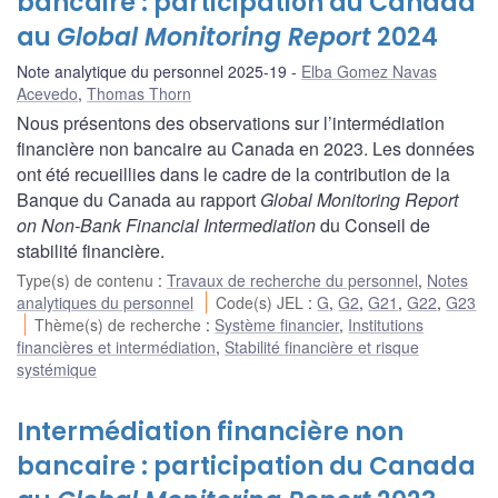
bancaire : participation du Canada
au
Global Monitoring Report
2024
Note analytique du personnel 2025-19
Elba Gomez Navas
Acevedo
,
Thomas Thorn
Nous présentons des observations sur l’intermédiation
financière non bancaire au Canada en 2023. Les données
ont été recueillies dans le cadre de la contribution de la
Banque du Canada au rapport
Global Monitoring Report
on Non-Bank Financial Intermediation
du Conseil de
stabilité financière.
Type(s) de contenu
:
Travaux de recherche du personnel
,
Notes
analytiques du personnel
Code(s) JEL
:
G
,
G2
,
G21
,
G22
,
G23
Thème(s) de recherche
:
Système financier
,
Institutions
financières et intermédiation
,
Stabilité financière et risque
systémique
Intermédiation financière non
bancaire : participation du Canada