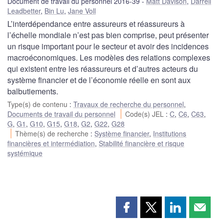
Document de travail du personnel 2016-39
Matt Davison
,
Darrell
Leadbetter
,
Bin Lu
,
Jane Voll
L’interdépendance entre assureurs et réassureurs à
l’échelle mondiale n’est pas bien comprise, peut présenter
un risque important pour le secteur et avoir des incidences
macroéconomiques. Les modèles des relations complexes
qui existent entre les réassureurs et d’autres acteurs du
système financier et de l’économie réelle en sont aux
balbutiements.
Type(s) de contenu
:
Travaux de recherche du personnel
,
Documents de travail du personnel
Code(s) JEL
:
C
,
C6
,
C63
,
G
,
G1
,
G10
,
G15
,
G18
,
G2
,
G22
,
G28
Thème(s) de recherche
:
Système financier
,
Institutions
financières et intermédiation
,
Stabilité financière et risque
systémique
Partager
Partager
Partager
Part