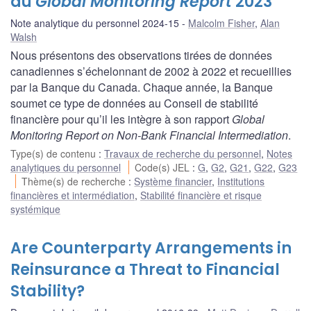
au
Global Monitoring Report
2023
Note analytique du personnel 2024-15
Malcolm Fisher
,
Alan
Walsh
Nous présentons des observations tirées de données
canadiennes s’échelonnant de 2002 à 2022 et recueillies
par la Banque du Canada. Chaque année, la Banque
soumet ce type de données au Conseil de stabilité
financière pour qu’il les intègre à son rapport
Global
Monitoring Report on Non-Bank Financial Intermediation
.
Type(s) de contenu
:
Travaux de recherche du personnel
,
Notes
analytiques du personnel
Code(s) JEL
:
G
,
G2
,
G21
,
G22
,
G23
Thème(s) de recherche
:
Système financier
,
Institutions
financières et intermédiation
,
Stabilité financière et risque
systémique
Are Counterparty Arrangements in
Reinsurance a Threat to Financial
Stability?