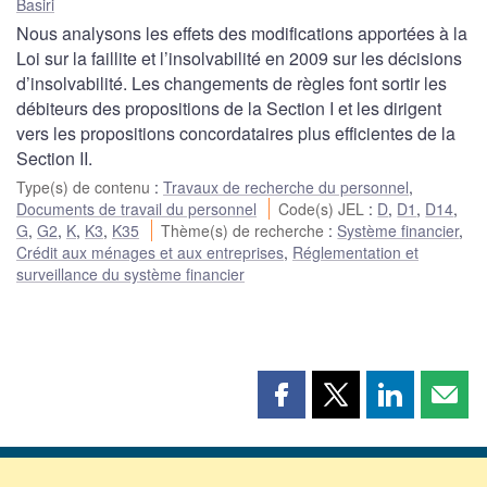
Basiri
Nous analysons les effets des modifications apportées à la
Loi sur la faillite et l’insolvabilité en 2009 sur les décisions
d’insolvabilité. Les changements de règles font sortir les
débiteurs des propositions de la Section I et les dirigent
vers les propositions concordataires plus efficientes de la
Section II.
Type(s) de contenu
:
Travaux de recherche du personnel
,
Documents de travail du personnel
Code(s) JEL
:
D
,
D1
,
D14
,
G
,
G2
,
K
,
K3
,
K35
Thème(s) de recherche
:
Système financier
,
Crédit aux ménages et aux entreprises
,
Réglementation et
surveillance du système financier
Partager
Partager
Partager
Part
cette
cette
cette
cette
page
page
page
page
sur
sur
sur
par