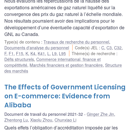
Nous évaluons les répercussions de la hausse des
exportations américaines de gaz naturel liquéfié sur la
convergence des prix du gaz naturel à l’échelle mondiale.
Nos résultats pourraient avoir des implications pour le
développement d’une éventuelle capacité d’exportation de
GNL au Canada.
Type(s) de contenu
:
Travaux de recherche du personnel
,
Documents d'analyse du personnel
Code(s) JEL
:
C
,
C3
,
C32
,
F
,
F1
,
F15
,
K
,
K4
,
K41
,
L
,
L9
,
L95
Thème(s) de recherche
:
Défis structurels
,
Commerce international, finance et
compétitivité
,
Marchés financiers et gestion financière
,
Structure
des marchés
The Effects of Government Licensing
on E-commerce: Evidence from
Alibaba
Document de travail du personnel 2021-32
Ginger Zhe Jin
,
Zhentong Lu
,
Xiaolu Zhou
,
Chunxiao Li
Quels effets l’obligation d’accréditation imposée par les