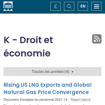
Accueil
Basculer
Togg
EN
Changez
la
navi
recherche
de
thème
K - Droit et
économie
Toutes les années (4)
Rising US LNG Exports and Global
Natural Gas Price Convergence
Document d’analyse du personnel 2021-14
Robert Ialenti