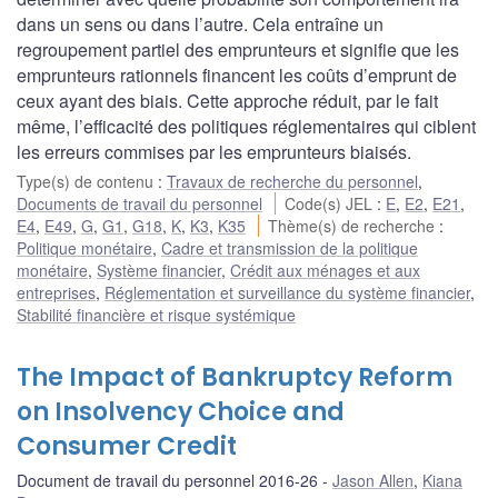
dans un sens ou dans l’autre. Cela entraîne un
regroupement partiel des emprunteurs et signifie que les
emprunteurs rationnels financent les coûts d’emprunt de
ceux ayant des biais. Cette approche réduit, par le fait
même, l’efficacité des politiques réglementaires qui ciblent
les erreurs commises par les emprunteurs biaisés.
Type(s) de contenu
:
Travaux de recherche du personnel
,
Documents de travail du personnel
Code(s) JEL
:
E
,
E2
,
E21
,
E4
,
E49
,
G
,
G1
,
G18
,
K
,
K3
,
K35
Thème(s) de recherche
:
Politique monétaire
,
Cadre et transmission de la politique
monétaire
,
Système financier
,
Crédit aux ménages et aux
entreprises
,
Réglementation et surveillance du système financier
,
Stabilité financière et risque systémique
The Impact of Bankruptcy Reform
on Insolvency Choice and
Consumer Credit
Document de travail du personnel 2016-26
Jason Allen
,
Kiana