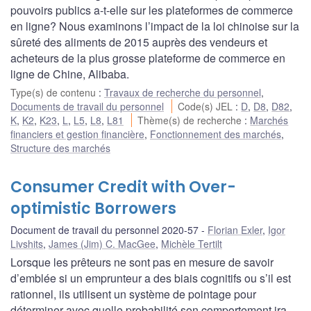
pouvoirs publics a-t-elle sur les plateformes de commerce
en ligne? Nous examinons l’impact de la loi chinoise sur la
sûreté des aliments de 2015 auprès des vendeurs et
acheteurs de la plus grosse plateforme de commerce en
ligne de Chine, Alibaba.
Type(s) de contenu
:
Travaux de recherche du personnel
,
Documents de travail du personnel
Code(s) JEL
:
D
,
D8
,
D82
,
K
,
K2
,
K23
,
L
,
L5
,
L8
,
L81
Thème(s) de recherche
:
Marchés
financiers et gestion financière
,
Fonctionnement des marchés
,
Structure des marchés
Consumer Credit with Over-
optimistic Borrowers
Document de travail du personnel 2020-57
Florian Exler
,
Igor
Livshits
,
James (Jim) C. MacGee
,
Michèle Tertilt
Lorsque les prêteurs ne sont pas en mesure de savoir
d’emblée si un emprunteur a des biais cognitifs ou s’il est
rationnel, ils utilisent un système de pointage pour
déterminer avec quelle probabilité son comportement ira