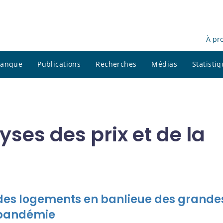
À pr
 banque
Publications
Recherches
Médias
Statisti
yses des prix et de la
 des logements en banlieue des grande
 pandémie