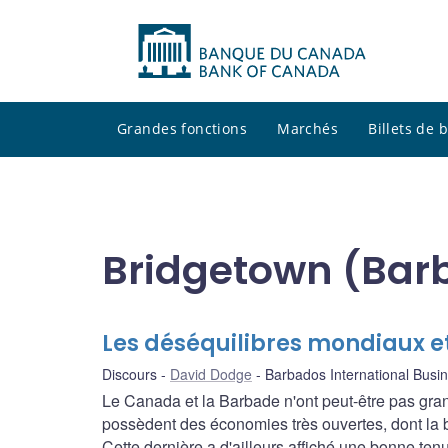
Grandes fonctions
Marchés
Billets de
Bridgetown (Bar
Les déséquilibres mondiaux e
Discours
David Dodge
Barbados International Busin
Le Canada et la Barbade n'ont peut-être pas gr
possèdent des économies très ouvertes, dont la
Cette dernière a d'ailleurs affiché une bonne tenu