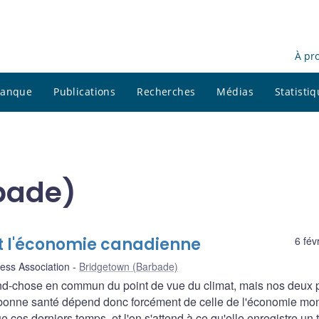
À pr
 banque
Publications
Recherches
Médias
Statisti
bade)
t l'économie canadienne
6 fév
ess Association
Bridgetown (Barbade)
and-chose en commun du point de vue du climat, mais nos deux 
 bonne santé dépend donc forcément de celle de l'économie mon
e ces derniers temps, et l'on s'attend à ce qu'elle enregistre un