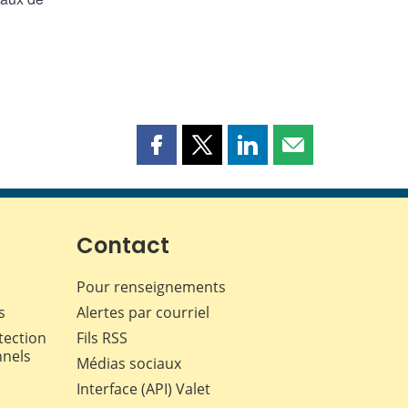
Partager
Partager
Partager
Partager
cette
cette
cette
cette
page
page
page
page
sur
sur
sur
par
Facebook
X
LinkedIn
courriel
Contact
Pour renseignements
s
Alertes par courriel
tection
Fils RSS
nnels
Médias sociaux
Interface (API) Valet