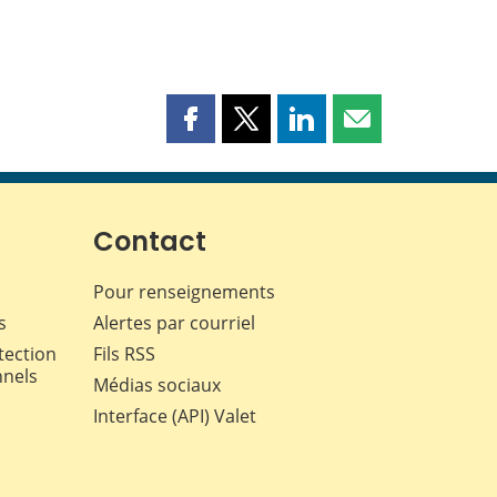
Partager
Partager
Partager
Partager
cette
cette
cette
cette
page
page
page
page
sur
sur
sur
par
Facebook
X
LinkedIn
courriel
Contact
Pour renseignements
s
Alertes par courriel
tection
Fils RSS
nnels
Médias sociaux
Interface (API) Valet