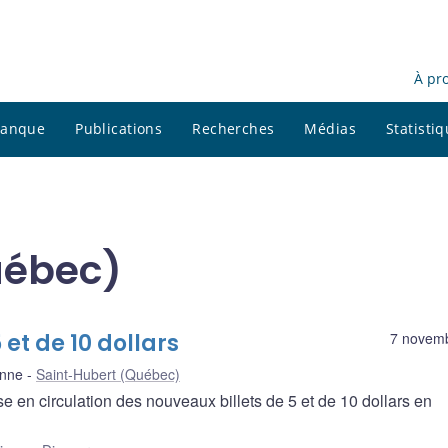
À pr
 banque
Publications
Recherches
Médias
Statisti
uébec)
et de 10 dollars
7 novem
enne
Saint-Hubert (Québec)
 en circulation des nouveaux billets de 5 et de 10 dollars en