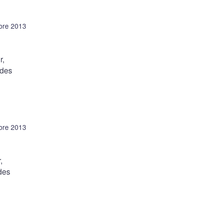
bre 2013
r,
 des
bre 2013
,
des