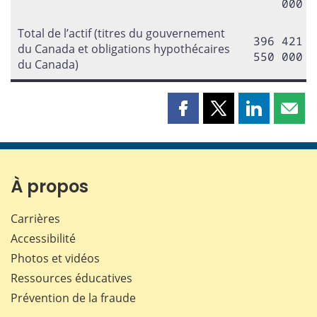
000
Total de l’actif (titres du gouvernement
396 421
du Canada et obligations hypothécaires
550 000
du Canada)
Partager
Partager
Partager
Part
cette
cette
cette
cette
page
page
page
page
sur
sur
sur
par
Facebook
X
LinkedIn
courr
À propos
Carrières
Accessibilité
Photos et vidéos
Ressources éducatives
Prévention de la fraude