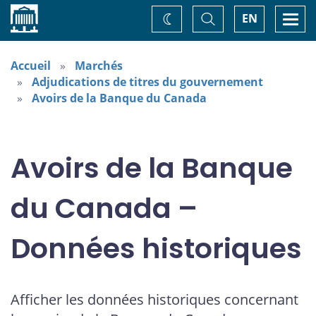
Accueil
Basculer
Togg
EN
Changez
la
navi
recherche
de
thème
Accueil
Marchés
Adjudications de titres du gouvernement
Avoirs de la Banque du Canada
Avoirs de la Banque
du Canada –
Données historiques
Afficher les données historiques concernant