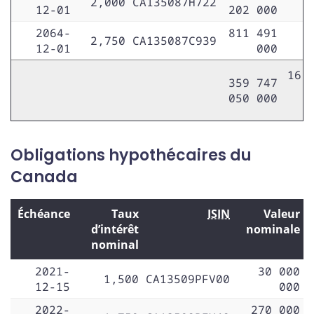
2,000
CA135087H722
12-01
202 000
2064-
811 491
2,750
CA135087C939
12-01
000
16 
359 747
050 000
Obligations hypothécaires du
Canada
Échéance
Taux
ISIN
Valeur
d’intérêt
nominale
nominal
2021-
30 000
1,500
CA13509PFV00
12-15
000
2022-
270 000