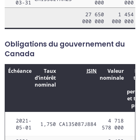
03-31
000
000
27 650
1 454
000 000
000 000
Obligations du gouvernement du
Canada
Échéance
Taux
ISIN
Valeur
D
d’intérêt
nominale
ti
nominal
pens
et ti
prê
2021-
4 718
1,750
CA135087J884
05-01
578 000