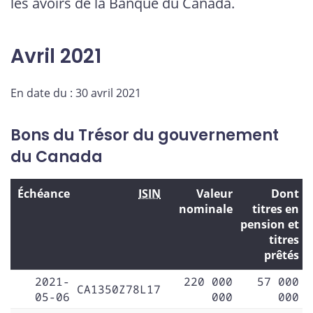
les avoirs de la Banque du Canada.
Avril 2021
En date du : 30 avril 2021
Bons du Trésor du gouvernement
du Canada
Échéance
ISIN
Valeur
Dont
nominale
titres en
pension et
titres
prêtés
2021-
220 000
57 000
CA1350Z78L17
05-06
000
000