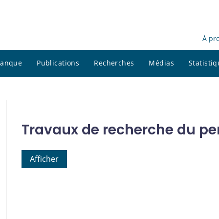
À pr
 banque
Publications
Recherches
Médias
Statisti
Travaux de recherche du pe
Afficher