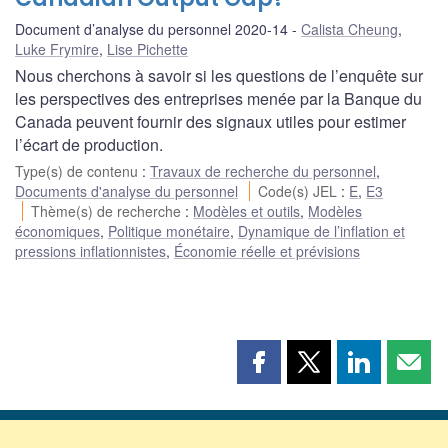
Document d’analyse du personnel 2020-14
Calista Cheung
,
Luke Frymire
,
Lise Pichette
Nous cherchons à savoir si les questions de l’enquête sur
les perspectives des entreprises menée par la Banque du
Canada peuvent fournir des signaux utiles pour estimer
l’écart de production.
Type(s) de contenu
:
Travaux de recherche du personnel
,
Documents d'analyse du personnel
Code(s) JEL
:
E
,
E3
Thème(s) de recherche
:
Modèles et outils
,
Modèles
économiques
,
Politique monétaire
,
Dynamique de l’inflation et
pressions inflationnistes
,
Économie réelle et prévisions
Partager
Partager
Partager
Part
cette
cette
cette
cette
page
page
page
page
sur
sur
sur
par