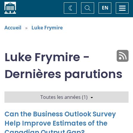
Accueil
Basculer
Togg
EN
Changez
la
navi
recherche
de
thème
Accueil
Luke Frymire
Luke Frymire -
Dernières parutions
Toutes les années (1)
Can the Business Outlook Survey
Help Improve Estimates of the
Canadian Output Gap?