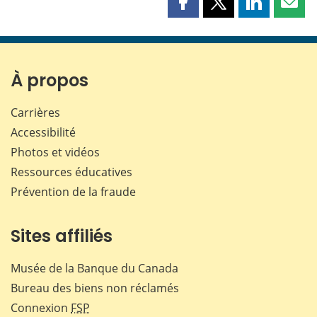
Partager
Partager
Partager
Part
cette
cette
cette
cette
page
page
page
page
sur
sur
sur
par
Facebook
X
LinkedIn
courr
À propos
Carrières
Accessibilité
Photos et vidéos
Ressources éducatives
Prévention de la fraude
Sites affiliés
Musée de la Banque du Canada
Bureau des biens non réclamés
Connexion
FSP