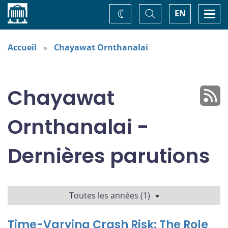
Accueil
Basculer
Togg
EN
Changez
la
navi
recherche
de
thème
Accueil
Chayawat Ornthanalai
Chayawat
Ornthanalai -
Dernières parutions
Toutes les années (1)
Time-Varying Crash Risk: The Role