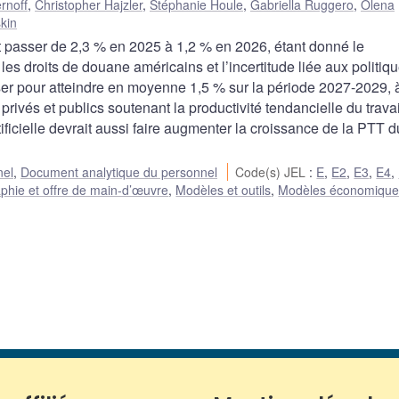
rnoff
,
Christopher Hajzler
,
Stéphanie Houle
,
Gabriella Ruggero
,
Olena
kin
it passer de 2,3 % en 2025 à 1,2 % en 2026, étant donné le
s droits de douane américains et l’incertitude liée aux politiq
sser pour atteindre en moyenne 1,5 % sur la période 2027-2029, à
rivés et publics soutenant la productivité tendancielle du travai
tificielle devrait aussi faire augmenter la croissance de la PTT d
nel
,
Document analytique du personnel
Code(s) JEL
:
E
,
E2
,
E3
,
E4
,
hie et offre de main-d’œuvre
,
Modèles et outils
,
Modèles économique