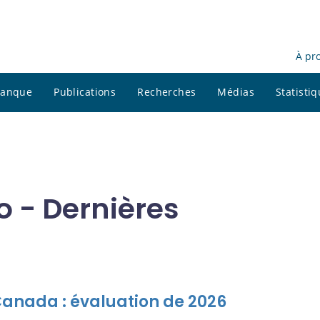
À pr
 banque
Publications
Recherches
Médias
Statisti
o - Dernières
Canada : évaluation de 2026