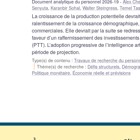
Document analytique du personnel 2026-19
Alex Che
Senyuta
,
Karanbir Sohal
,
Walter Steingress
,
Temel Tas
La croissance de la production potentielle devra
ralentissement de la croissance démographique, le
commerciales. Elle devrait par la suite se redre
faveur d’un raffermissement des investissements p
(PTT). L’adoption progressive de l’intelligence ar
période de projection.
Type(s) de contenu
:
Travaux de recherche du person
Thème(s) de recherche
:
Défis structurels
,
Démograp
Politique monétaire
,
Économie réelle et prévisions