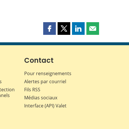
Partager
Partager
Partager
Partager
cette
cette
cette
cette
page
page
page
page
sur
sur
sur
par
Facebook
X
LinkedIn
courriel
Contact
Pour renseignements
s
Alertes par courriel
tection
Fils RSS
nnels
Médias sociaux
Interface (API) Valet