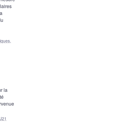
laires
la
du
iques,
r la
té
urvenue
J21