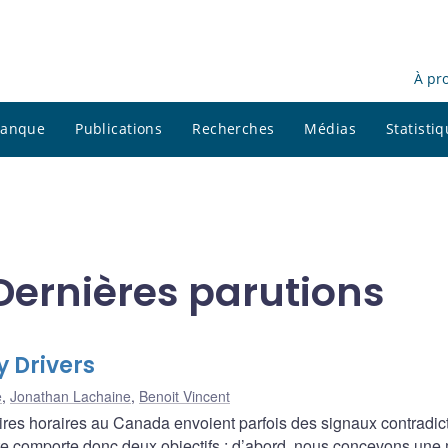
À pr
 banque
Publications
Recherches
Médias
Statisti
Dernières parutions
 Drivers
e
,
Jonathan Lachaine
,
Benoit Vincent
ires horaires au Canada envoient parfois des signaux contradic
ote comporte donc deux objectifs : d’abord, nous concevons une