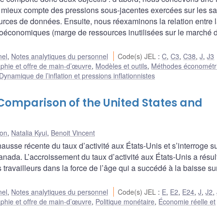
 mieux compte des pressions sous-jacentes exercées sur les sa
ources de données. Ensuite, nous réexaminons la relation entre 
roéconomiques (marge de ressources inutilisées sur le marché 
nel
,
Notes analytiques du personnel
Code(s) JEL
:
C
,
C3
,
C38
,
J
,
J3
hie et offre de main-d’œuvre
,
Modèles et outils
,
Méthodes économétr
Dynamique de l’inflation et pressions inflationnistes
 Comparison of the United States and
on
,
Natalia Kyui
,
Benoit Vincent
hausse récente du taux d’activité aux États-Unis et s’interroge su
ada. L’accroissement du taux d’activité aux États-Unis a résul
 travailleurs dans la force de l’âge qui a succédé à la baisse s
nel
,
Notes analytiques du personnel
Code(s) JEL
:
E
,
E2
,
E24
,
J
,
J2
,
hie et offre de main-d’œuvre
,
Politique monétaire
,
Économie réelle et