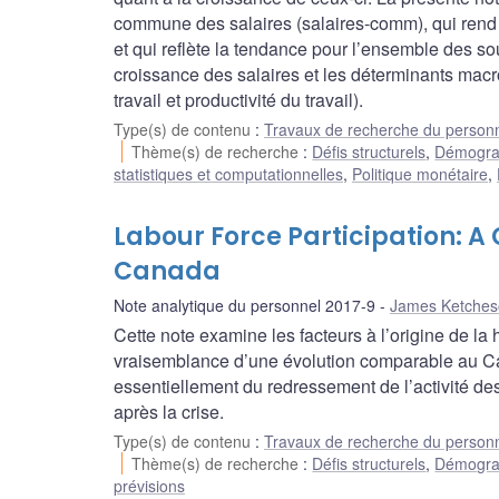
commune des salaires (salaires-comm), qui rend
et qui reflète la tendance pour l’ensemble des s
croissance des salaires et les déterminants mac
travail et productivité du travail).
Type(s) de contenu
:
Travaux de recherche du person
Thème(s) de recherche
:
Défis structurels
,
Démograp
statistiques et computationnelles
,
Politique monétaire
,
Labour Force Participation: A
Canada
Note analytique du personnel 2017-9
James Ketches
Cette note examine les facteurs à l’origine de la 
vraisemblance d’une évolution comparable au Can
essentiellement du redressement de l’activité des
après la crise.
Type(s) de contenu
:
Travaux de recherche du person
Thème(s) de recherche
:
Défis structurels
,
Démograp
prévisions