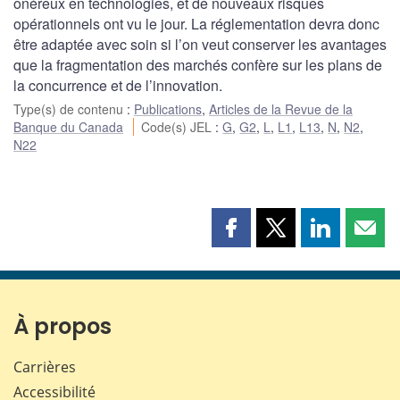
onéreux en technologies, et de nouveaux risques
opérationnels ont vu le jour. La réglementation devra donc
être adaptée avec soin si l’on veut conserver les avantages
que la fragmentation des marchés confère sur les plans de
la concurrence et de l’innovation.
Type(s) de contenu
:
Publications
,
Articles de la Revue de la
Banque du Canada
Code(s) JEL
:
G
,
G2
,
L
,
L1
,
L13
,
N
,
N2
,
N22
Partager
Partager
Partager
Part
cette
cette
cette
cette
page
page
page
page
sur
sur
sur
par
Facebook
X
LinkedIn
courr
À propos
Carrières
Accessibilité