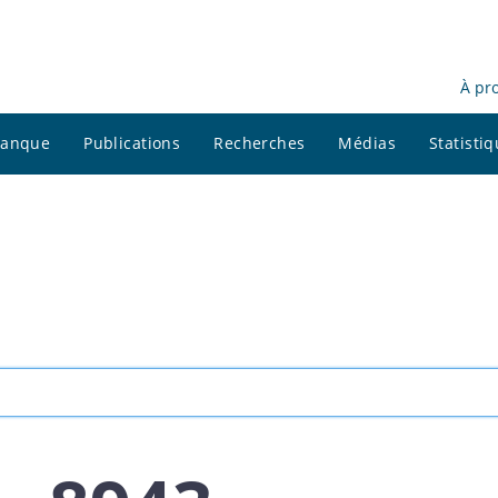
À pr
 banque
Publications
Recherches
Médias
Statisti