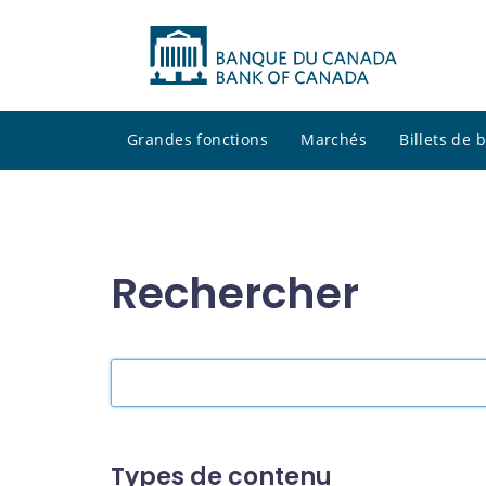
Grandes fonctions
Marchés
Billets de
Rechercher
Rechercher
dans
le
site
Types de contenu