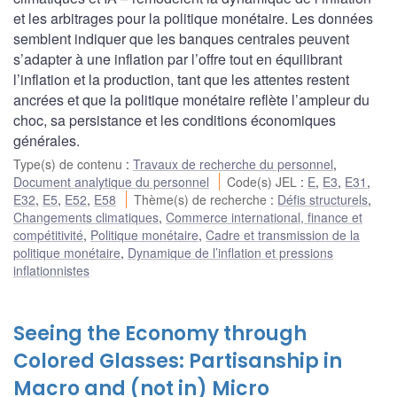
et les arbitrages pour la politique monétaire. Les données
semblent indiquer que les banques centrales peuvent
s’adapter à une inflation par l’offre tout en équilibrant
l’inflation et la production, tant que les attentes restent
ancrées et que la politique monétaire reflète l’ampleur du
choc, sa persistance et les conditions économiques
générales.
Type(s) de contenu
:
Travaux de recherche du personnel
,
Document analytique du personnel
Code(s) JEL
:
E
,
E3
,
E31
,
E32
,
E5
,
E52
,
E58
Thème(s) de recherche
:
Défis structurels
,
Changements climatiques
,
Commerce international, finance et
compétitivité
,
Politique monétaire
,
Cadre et transmission de la
politique monétaire
,
Dynamique de l’inflation et pressions
inflationnistes
Seeing the Economy through
Colored Glasses: Partisanship in
Macro and (not in) Micro