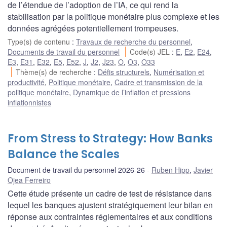
de l’étendue de l’adoption de l’IA, ce qui rend la
stabilisation par la politique monétaire plus complexe et les
données agrégées potentiellement trompeuses.
Type(s) de contenu
:
Travaux de recherche du personnel
,
Documents de travail du personnel
Code(s) JEL
:
E
,
E2
,
E24
,
E3
,
E31
,
E32
,
E5
,
E52
,
J
,
J2
,
J23
,
O
,
O3
,
O33
Thème(s) de recherche
:
Défis structurels
,
Numérisation et
productivité
,
Politique monétaire
,
Cadre et transmission de la
politique monétaire
,
Dynamique de l’inflation et pressions
inflationnistes
From Stress to Strategy: How Banks
Balance the Scales
Document de travail du personnel 2026-26
Ruben Hipp
,
Javier
Ojea Ferreiro
Cette étude présente un cadre de test de résistance dans
lequel les banques ajustent stratégiquement leur bilan en
réponse aux contraintes réglementaires et aux conditions