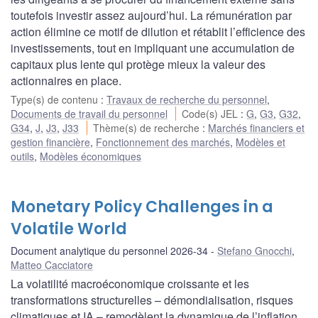
toutefois investir assez aujourd’hui. La rémunération par
action élimine ce motif de dilution et rétablit l’efficience des
investissements, tout en impliquant une accumulation de
capitaux plus lente qui protège mieux la valeur des
actionnaires en place.
Type(s) de contenu
:
Travaux de recherche du personnel
,
Documents de travail du personnel
Code(s) JEL
:
G
,
G3
,
G32
,
G34
,
J
,
J3
,
J33
Thème(s) de recherche
:
Marchés financiers et
gestion financière
,
Fonctionnement des marchés
,
Modèles et
outils
,
Modèles économiques
Monetary Policy Challenges in a
Volatile World
Document analytique du personnel 2026-34
Stefano Gnocchi
,
Matteo Cacciatore
La volatilité macroéconomique croissante et les
transformations structurelles – démondialisation, risques
climatiques et IA – remodèlent la dynamique de l’inflation