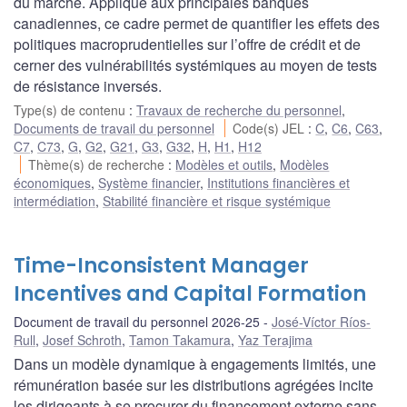
du marché. Appliqué aux principales banques
canadiennes, ce cadre permet de quantifier les effets des
politiques macroprudentielles sur l’offre de crédit et de
cerner des vulnérabilités systémiques au moyen de tests
de résistance inversés.
Type(s) de contenu
:
Travaux de recherche du personnel
,
Documents de travail du personnel
Code(s) JEL
:
C
,
C6
,
C63
,
C7
,
C73
,
G
,
G2
,
G21
,
G3
,
G32
,
H
,
H1
,
H12
Thème(s) de recherche
:
Modèles et outils
,
Modèles
économiques
,
Système financier
,
Institutions financières et
intermédiation
,
Stabilité financière et risque systémique
Time-Inconsistent Manager
Incentives and Capital Formation
Document de travail du personnel 2026-25
José-Víctor Ríos-
Rull
,
Josef Schroth
,
Tamon Takamura
,
Yaz Terajima
Dans un modèle dynamique à engagements limités, une
rémunération basée sur les distributions agrégées incite
les dirigeants à se procurer du financement externe sans