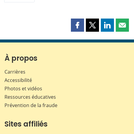
Partager
Partager
Partager
Part
cette
cette
cette
cette
page
page
page
page
sur
sur
sur
par
Facebook
X
LinkedIn
courr
À propos
Carrières
Accessibilité
Photos et vidéos
Ressources éducatives
Prévention de la fraude
Sites affiliés