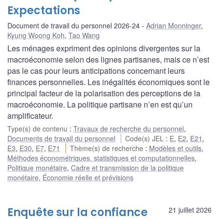
Expectations
Document de travail du personnel 2026-24
Adrian Monninger
,
Kyung Woong Koh
,
Tao Wang
Les ménages expriment des opinions divergentes sur la
macroéconomie selon des lignes partisanes, mais ce n’est
pas le cas pour leurs anticipations concernant leurs
finances personnelles. Les inégalités économiques sont le
principal facteur de la polarisation des perceptions de la
macroéconomie. La politique partisane n’en est qu’un
amplificateur.
Type(s) de contenu
:
Travaux de recherche du personnel
,
Documents de travail du personnel
Code(s) JEL
:
E
,
E2
,
E21
,
E3
,
E30
,
E7
,
E71
Thème(s) de recherche
:
Modèles et outils
,
Méthodes économétriques, statistiques et computationnelles
,
Politique monétaire
,
Cadre et transmission de la politique
monétaire
,
Économie réelle et prévisions
Enquête sur la confiance
21 juillet 2026