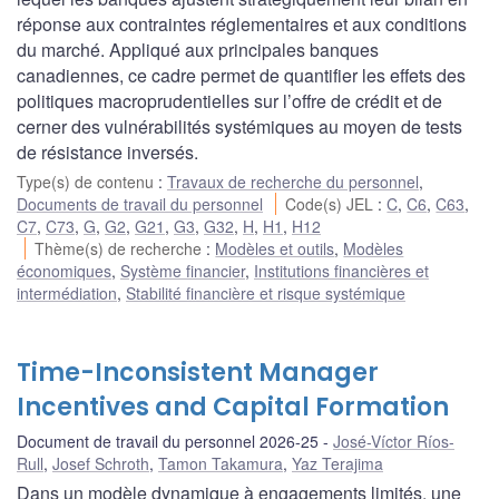
réponse aux contraintes réglementaires et aux conditions
du marché. Appliqué aux principales banques
canadiennes, ce cadre permet de quantifier les effets des
politiques macroprudentielles sur l’offre de crédit et de
cerner des vulnérabilités systémiques au moyen de tests
de résistance inversés.
Type(s) de contenu
:
Travaux de recherche du personnel
,
Documents de travail du personnel
Code(s) JEL
:
C
,
C6
,
C63
,
C7
,
C73
,
G
,
G2
,
G21
,
G3
,
G32
,
H
,
H1
,
H12
Thème(s) de recherche
:
Modèles et outils
,
Modèles
économiques
,
Système financier
,
Institutions financières et
intermédiation
,
Stabilité financière et risque systémique
Time-Inconsistent Manager
Incentives and Capital Formation
Document de travail du personnel 2026-25
José-Víctor Ríos-
Rull
,
Josef Schroth
,
Tamon Takamura
,
Yaz Terajima
Dans un modèle dynamique à engagements limités, une