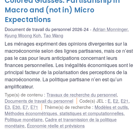
Colored Glasses: Partisanship in
Macro and (not in) Micro
Expectations
Document de travail du personnel 2026-24
Adrian Monninger
,
Kyung Woong Koh
,
Tao Wang
Les ménages expriment des opinions divergentes sur la
macroéconomie selon des lignes partisanes, mais ce n’est
pas le cas pour leurs anticipations concernant leurs
finances personnelles. Les inégalités économiques sont le
principal facteur de la polarisation des perceptions de la
macroéconomie. La politique partisane n’en est qu’un
amplificateur.
Type(s) de contenu
:
Travaux de recherche du personnel
,
Documents de travail du personnel
Code(s) JEL
:
E
,
E2
,
E21
,
E3
,
E30
,
E7
,
E71
Thème(s) de recherche
:
Modèles et outils
,
Méthodes économétriques, statistiques et computationnelles
,
Politique monétaire
,
Cadre et transmission de la politique
monétaire
,
Économie réelle et prévisions