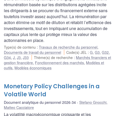
rémunération basée sur les distributions agrégées incite
les dirigeants à se procurer du financement externe sans
toutefois investir assez aujourd’hui. La rémunération par
action élimine ce motif de dilution et rétablit l’efficience des
investissements, tout en impliquant une accumulation de
capitaux plus lente qui protège mieux la valeur des
actionnaires en place.
Type(s) de contenu
:
Travaux de recherche du personnel
,
Documents de travail du personnel
Code(s) JEL
:
G
,
G3
,
G32
,
G34
,
J
,
J3
,
J33
Thème(s) de recherche
:
Marchés financiers et
gestion financière
,
Fonctionnement des marchés
,
Modèles et
outils
,
Modèles économiques
Monetary Policy Challenges in a
Volatile World
Document analytique du personnel 2026-34
Stefano Gnocchi
,
Matteo Cacciatore
La volatilité macroéconomique croissante et les