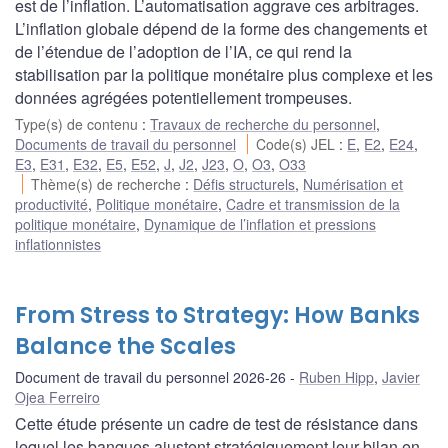
est de l’inflation. L’automatisation aggrave ces arbitrages.
L’inflation globale dépend de la forme des changements et
de l’étendue de l’adoption de l’IA, ce qui rend la
stabilisation par la politique monétaire plus complexe et les
données agrégées potentiellement trompeuses.
Type(s) de contenu
:
Travaux de recherche du personnel
,
Documents de travail du personnel
Code(s) JEL
:
E
,
E2
,
E24
,
E3
,
E31
,
E32
,
E5
,
E52
,
J
,
J2
,
J23
,
O
,
O3
,
O33
Thème(s) de recherche
:
Défis structurels
,
Numérisation et
productivité
,
Politique monétaire
,
Cadre et transmission de la
politique monétaire
,
Dynamique de l’inflation et pressions
inflationnistes
From Stress to Strategy: How Banks
Balance the Scales
Document de travail du personnel 2026-26
Ruben Hipp
,
Javier
Ojea Ferreiro
Cette étude présente un cadre de test de résistance dans
lequel les banques ajustent stratégiquement leur bilan en