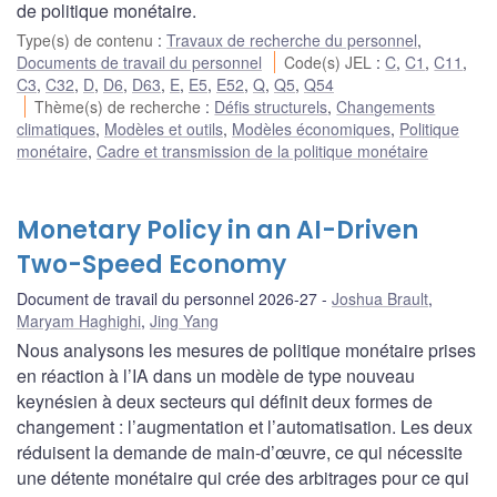
de politique monétaire.
Type(s) de contenu
:
Travaux de recherche du personnel
,
Documents de travail du personnel
Code(s) JEL
:
C
,
C1
,
C11
,
C3
,
C32
,
D
,
D6
,
D63
,
E
,
E5
,
E52
,
Q
,
Q5
,
Q54
Thème(s) de recherche
:
Défis structurels
,
Changements
climatiques
,
Modèles et outils
,
Modèles économiques
,
Politique
monétaire
,
Cadre et transmission de la politique monétaire
Monetary Policy in an AI-Driven
Two-Speed Economy
Document de travail du personnel 2026-27
Joshua Brault
,
Maryam Haghighi
,
Jing Yang
Nous analysons les mesures de politique monétaire prises
en réaction à l’IA dans un modèle de type nouveau
keynésien à deux secteurs qui définit deux formes de
changement : l’augmentation et l’automatisation. Les deux
réduisent la demande de main-d’œuvre, ce qui nécessite
une détente monétaire qui crée des arbitrages pour ce qui