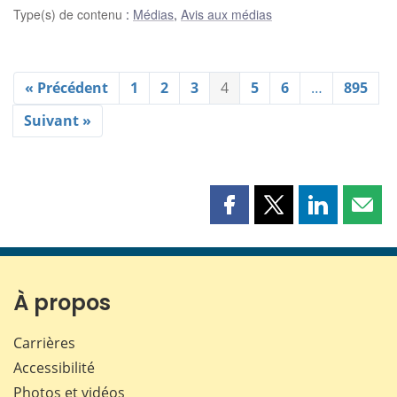
Type(s) de contenu
:
Médias
,
Avis aux médias
« Précédent
1
2
3
4
5
6
…
895
Suivant »
Partager
Partager
Partager
Part
cette
cette
cette
cette
page
page
page
page
sur
sur
sur
par
Facebook
X
LinkedIn
courr
À propos
Carrières
Accessibilité
Photos et vidéos