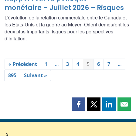
monétaire – Juillet 2026 – Risques
L’évolution de la relation commerciale entre le Canada et
les États-Unis et la guerre au Moyen-Orient demeurent les
deux plus importants risques pour les perspectives
d’inflation.
« Précédent
1
…
3
4
5
6
7
…
895
Suivant »
Partager
Partager
Partager
Part
cette
cette
cette
cette
page
page
page
page
sur
sur
sur
par
Facebook
X
LinkedIn
courr