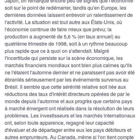
Japon, on remarque encore peu de signes que l'économie
soit sur le point de redémarrer, tandis qu'en Europe, les
dernières données laissent entrevoir un ralentissement de
l'activité. La situation est tout autre aux États-Unis, où
l'économie continue de faire mieux que prévu; la
production a augmenté de 5,6 % (en taux annuel) au
quatrième trimestre de 1998, soit à un rythme beaucoup
plus rapide que ce à quoi on s'attendait. Malgré
l'incertitude qui persiste sur la scène économique, les
marchés financiers mondiaux sont bien plus calmes qu'ils
ne l'étaient l'automne dernier et ne paraissent pas avoir été
ébranlés sérieusement par les événements survenus au
Brésil. Il semble que cette sérénité relative soit liée aux
réductions des taux d'intérêt directeurs opérées de par le
monde depuis l'automne et aux progrès que certains pays
à marché émergent ont réalisés dans la résolution de leurs
problèmes. Les investisseurs et les marchés internationaux
ont, selon toute apparence, regagné leur capacité
d'évaluer et de départager entre eux les pays débiteurs et
autres emprunteurs. Au Canada, même si l'on tient compte