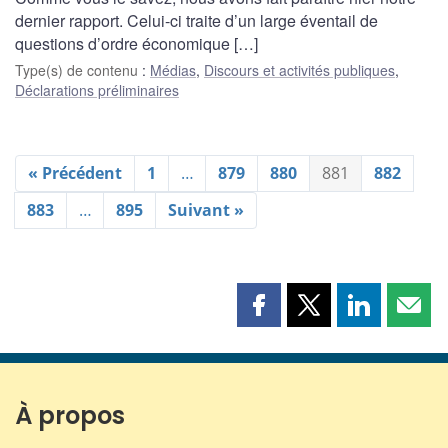
dernier rapport. Celui-ci traite d’un large éventail de
questions d’ordre économique […]
Type(s) de contenu
:
Médias
,
Discours et activités publiques
,
Déclarations préliminaires
« Précédent
1
…
879
880
881
882
883
…
895
Suivant »
Partager
Partager
Partager
Part
cette
cette
cette
cette
page
page
page
page
sur
sur
sur
par
Facebook
X
LinkedIn
courr
À propos