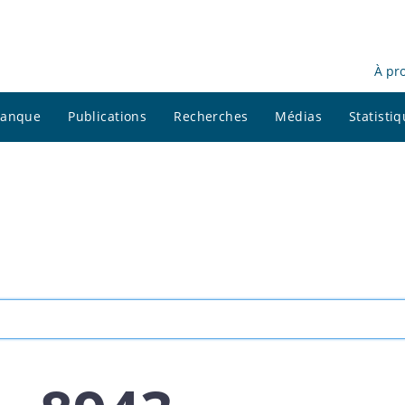
À pr
 banque
Publications
Recherches
Médias
Statisti