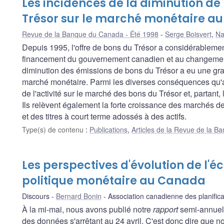
Les incidences de la diminution de 
Trésor sur le marché monétaire a
Revue de la Banque du Canada - Été 1998
Serge Boisvert
,
Na
Depuis 1995, l'offre de bons du Trésor a considérablemen
financement du gouvernement canadien et au changement d
diminution des émissions de bons du Trésor a eu une gra
marché monétaire. Parmi les diverses conséquences qu'a c
de l'activité sur le marché des bons du Trésor et, partant
Ils relèvent également la forte croissance des marchés des
et des titres à court terme adossés à des actifs.
Type(s) de contenu
:
Publications
,
Articles de la Revue de la 
Les perspectives d'évolution de l'é
politique monétaire au Canada
Discours
Bernard Bonin
Association canadienne des planifica
À la mi-mai, nous avons publié notre
rapport
semi-annuel 
des données s'arrêtant au 24 avril. C'est donc dire que