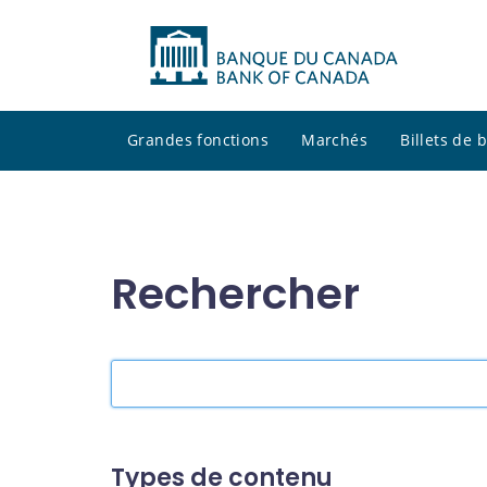
Grandes fonctions
Marchés
Billets de
Rechercher
Rechercher
dans
le
site
Types de contenu