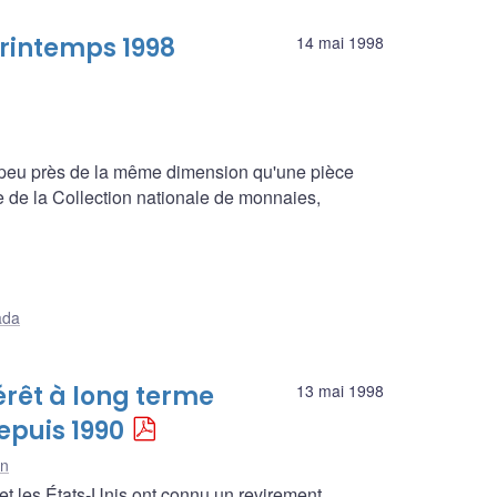
rintemps 1998
14 mai 1998
à peu près de la même dimension qu'une pièce
ie de la Collection nationale de monnaies,
ada
térêt à long terme
13 mai 1998
epuis 1990
on
 et les États-Unis ont connu un revirement