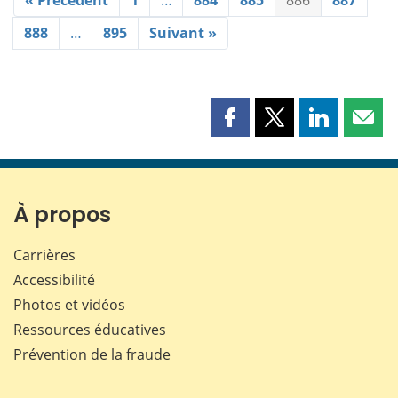
888
…
895
Suivant »
Partager
Partager
Partager
Part
cette
cette
cette
cette
page
page
page
page
sur
sur
sur
par
Facebook
X
LinkedIn
courr
À propos
Carrières
Accessibilité
Photos et vidéos
Ressources éducatives
Prévention de la fraude