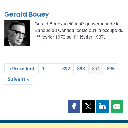
Gerald Bouey
e
Gerald Bouey a été le 4
gouverneur de la
Banque du Canada, poste qu’il a occupé du
er
er
1
février 1973 au 1
février 1987.
« Précédent
1
…
892
893
894
895
Suivant »
Partager
Partager
Partager
Part
cette
cette
cette
cette
page
page
page
page