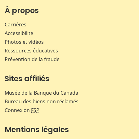
sur
sur
sur
par
Facebook
X
LinkedIn
courr
À propos
Carrières
Accessibilité
Photos et vidéos
Ressources éducatives
Prévention de la fraude
Sites affiliés
Musée de la Banque du Canada
Bureau des biens non réclamés
Connexion
FSP
Mentions légales