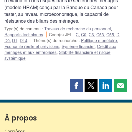
d’évaluation des risques dans le secteur des ménages
(modèle HRAM) conçu par la Banque du Canada pour
tester, au niveau microéconomique, la capacité de
résistance des bilans des ménages.
Type(s) de contenu
:
Travaux de recherche du personnel
,
Rapports techniques
Code(s) JEL
:
C
,
C0
,
C6
,
C63
,
C65
,
D
,
D0
,
D1
,
D14
Thème(s) de recherche
:
Politique monétaire
,
Économie réelle et prévisions
,
Système financier
,
Crédit aux
ménages et aux entreprises
,
Stabilité financière et risque
systémique
Partager
Partager
Partager
Part
cette
cette
cette
cette
page
page
page
page
sur
sur
sur
par
Facebook
X
LinkedIn
courr
À propos
Carrières