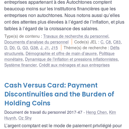
entreprises appartenant à des Autochtones comptent
beaucoup moins sur les institutions financières que les
entreprises non autochtones. Nous notons aussi qu’elles
ont des attentes plus élevées à l’égard de l’inflation, et plus
faibles à l’égard de la croissance des salaires.
Type(s) de contenu
:
Travaux de recherche du personnel
,
Documents d'analyse du personnel
Code(s) JEL
:
C
,
C8
,
C83
,
D
,
D0
,
G
,
G3
,
G38
,
J
,
J1
,
J15
Thème(s) de recherche
:
Défis
structurels
,
Démographie et offre de main-d’œuvre
,
Politique
monétaire
,
Dynamique de l’inflation et pressions inflationnistes
,
Système financier
,
Crédit aux ménages et aux entreprises
Cash Versus Card: Payment
Discontinuities and the Burden of
Holding Coins
Document de travail du personnel 2017-47
Heng Chen
,
Kim
Huynh
,
Oz Shy
L’argent comptant est le mode de paiement privilégié pour