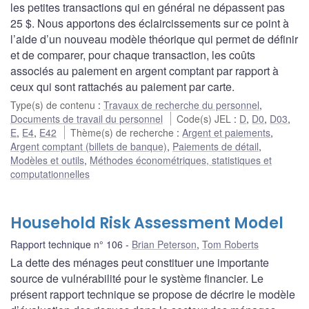
les petites transactions qui en général ne dépassent pas
25 $. Nous apportons des éclaircissements sur ce point à
l’aide d’un nouveau modèle théorique qui permet de définir
et de comparer, pour chaque transaction, les coûts
associés au paiement en argent comptant par rapport à
ceux qui sont rattachés au paiement par carte.
Type(s) de contenu
:
Travaux de recherche du personnel
,
Documents de travail du personnel
Code(s) JEL
:
D
,
D0
,
D03
,
E
,
E4
,
E42
Thème(s) de recherche
:
Argent et paiements
,
Argent comptant (billets de banque)
,
Paiements de détail
,
Modèles et outils
,
Méthodes économétriques, statistiques et
computationnelles
Household Risk Assessment Model
Rapport technique n° 106
Brian Peterson
,
Tom Roberts
La dette des ménages peut constituer une importante
source de vulnérabilité pour le système financier. Le
présent rapport technique se propose de décrire le modèle