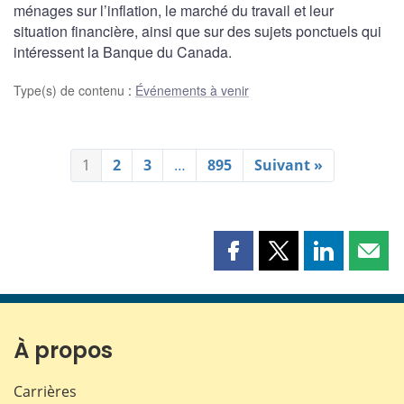
ménages sur l’inflation, le marché du travail et leur
situation financière, ainsi que sur des sujets ponctuels qui
intéressent la Banque du Canada.
Type(s) de contenu
:
Événements à venir
1
2
3
…
895
Suivant »
Partager
Partager
Partager
Part
cette
cette
cette
cette
page
page
page
page
sur
sur
sur
par
Facebook
X
LinkedIn
courr
À propos
Carrières