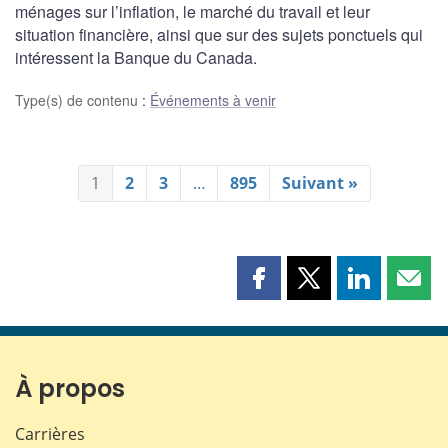
ménages sur l’inflation, le marché du travail et leur
situation financière, ainsi que sur des sujets ponctuels qui
intéressent la Banque du Canada.
Type(s) de contenu
:
Événements à venir
1
2
3
…
895
Suivant »
Partager
Partager
Partager
Part
cette
cette
cette
cette
page
page
page
page
sur
sur
sur
par
Facebook
X
LinkedIn
courr
À propos
Carrières